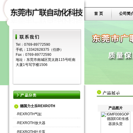
首 页
公司简
Tel：0769-89772590
手机：13342628375（任静）
Fax：0769-89772590
地址：东莞市南城区莞太路115号旺南
大厦1号写字楼1506
德国力士乐REXROTH
产品图片
·
REXROTH气缸
·
REXROTH放大器
·
REXROTH叶片泵