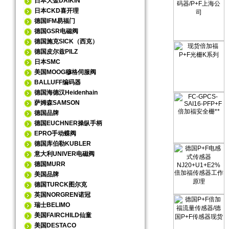
日本大金DAIKIN
日本CKD喜开理
德国IFM易福门
德国GSR电磁阀
德国施克SICK（西克）
德国皮尔兹PILZ
日本SMC
美国MOOG穆格伺服阀
BALLUFF编码器
德国海德汉Heidenhain
萨姆森SAMSON
德国品牌
德国EUCHNER操纵手柄
EPRO手动蝶阀
德国库伯勒KUBLER
意大利UNIVER电磁阀
德国MURR
美国品牌
德国TURCK图尔克
英国NORGREN诺冠
瑞士BELIMO
美国FAIRCHILD仙童
美国DESTACO