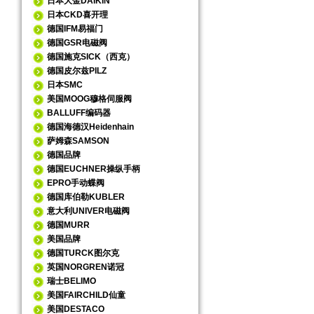
日本大金DAIKIN
日本CKD喜开理
德国IFM易福门
德国GSR电磁阀
德国施克SICK（西克）
德国皮尔兹PILZ
日本SMC
美国MOOG穆格伺服阀
BALLUFF编码器
德国海德汉Heidenhain
萨姆森SAMSON
德国品牌
德国EUCHNER操纵手柄
EPRO手动蝶阀
德国库伯勒KUBLER
意大利UNIVER电磁阀
德国MURR
美国品牌
德国TURCK图尔克
英国NORGREN诺冠
瑞士BELIMO
美国FAIRCHILD仙童
美国DESTACO