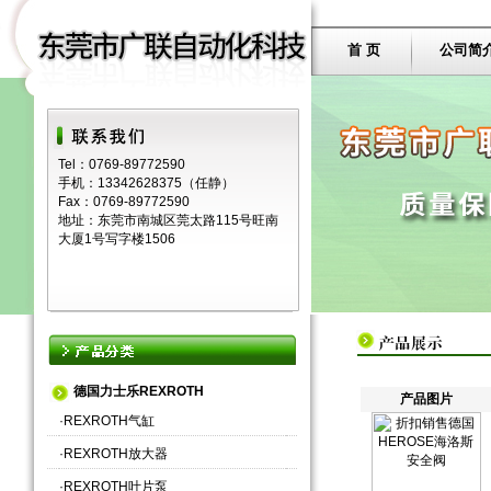
首 页
公司简
Tel：0769-89772590
手机：13342628375（任静）
Fax：0769-89772590
地址：东莞市南城区莞太路115号旺南
大厦1号写字楼1506
德国力士乐REXROTH
产品图片
·
REXROTH气缸
·
REXROTH放大器
·
REXROTH叶片泵