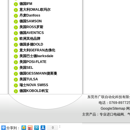
德国IFM
意大利OMAL欧玛尔
丹麦Danfoss
德国SAMSON
美国ROSS罗斯
德国AVENTICS
欧洲其他品牌
德国多德DOLD
意大利GEFRAN杰佛伦
美国巴士德barksdale
美国POSI-FLATE
美国SEL
德国GESSMANN捷斯曼
美国TULSA
瑞士NOVA SWISS
德国KOBOLD科宝
东莞市广联自动化科技有限公
电话：0769-89772
GoogleSitemap
网
主营产品：专业进口电磁阀、气
：
0
分享到：