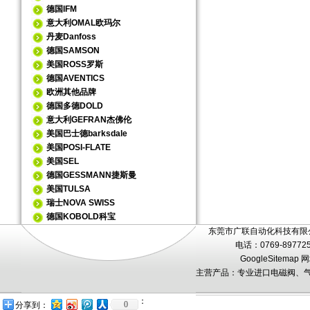
德国IFM
意大利OMAL欧玛尔
丹麦Danfoss
德国SAMSON
美国ROSS罗斯
德国AVENTICS
欧洲其他品牌
德国多德DOLD
意大利GEFRAN杰佛伦
美国巴士德barksdale
美国POSI-FLATE
美国SEL
德国GESSMANN捷斯曼
美国TULSA
瑞士NOVA SWISS
德国KOBOLD科宝
东莞市广联自动化科技有限公
电话：0769-89772
GoogleSitemap
网
主营产品：专业进口电磁阀、气
：
0
分享到：