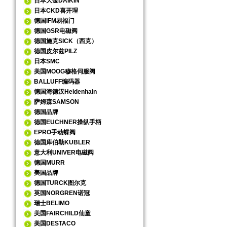
日本大金DAIKIN
日本CKD喜开理
德国IFM易福门
德国GSR电磁阀
德国施克SICK（西克）
德国皮尔兹PILZ
日本SMC
美国MOOG穆格伺服阀
BALLUFF编码器
德国海德汉Heidenhain
萨姆森SAMSON
德国品牌
德国EUCHNER操纵手柄
EPRO手动蝶阀
德国库伯勒KUBLER
意大利UNIVER电磁阀
德国MURR
美国品牌
德国TURCK图尔克
英国NORGREN诺冠
瑞士BELIMO
美国FAIRCHILD仙童
美国DESTACO