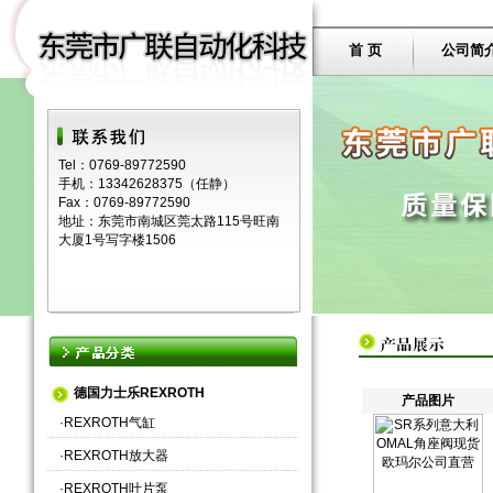
首 页
公司简
Tel：0769-89772590
手机：13342628375（任静）
Fax：0769-89772590
地址：东莞市南城区莞太路115号旺南
大厦1号写字楼1506
德国力士乐REXROTH
产品图片
·
REXROTH气缸
·
REXROTH放大器
·
REXROTH叶片泵