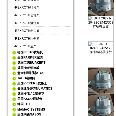
·
REXROTH叶片泵
·
REXROTH齿轮泵
·
REXROTH溢流阀
·
REXROTH电磁阀
·
REXROTH比例阀
·
REXROTH油泵
德国FESTO费斯托
美国PARKER派克
德国宝德BURKERT
德国HAWE哈威
意大利阿托斯ATOS
TACO电磁阀
美国VICKERS威格士
美国纽曼帝克NUMATICS
德国HYDAC贺德克
美国ASCO阿斯卡
德国E+H
MAMAC SYSTEMS
美国纳森NASON