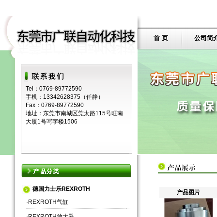
首 页
公司简
Tel：0769-89772590
手机：13342628375（任静）
Fax：0769-89772590
地址：东莞市南城区莞太路115号旺南
大厦1号写字楼1506
德国力士乐REXROTH
产品图片
·
REXROTH气缸
·
REXROTH放大器