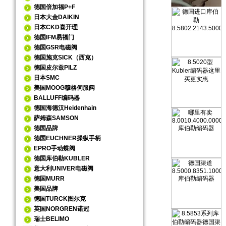
德国倍加福P+F
日本大金DAIKIN
日本CKD喜开理
德国IFM易福门
德国GSR电磁阀
德国施克SICK（西克）
德国皮尔兹PILZ
日本SMC
美国MOOG穆格伺服阀
BALLUFF编码器
德国海德汉Heidenhain
萨姆森SAMSON
德国品牌
德国EUCHNER操纵手柄
EPRO手动蝶阀
德国库伯勒KUBLER
意大利UNIVER电磁阀
德国MURR
美国品牌
德国TURCK图尔克
英国NORGREN诺冠
瑞士BELIMO