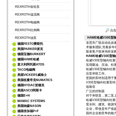
·
REXROTH齿轮泵
·
REXROTH溢流阀
·
REXROTH电磁阀
·
REXROTH比例阀
点击
HAWE哈威V30E型轴
·
REXROTH油泵
东莞市广联自动化设备
德国FESTO费斯托
术服务团队,凭着多年
美国PARKER派克
新老客户前来询价采
德国宝德BURKERT
HAWE哈威V30E型轴向
德国HAWE哈威
哈威V30E型轴向
意大利阿托斯ATOS
实现吸油、压油。柱
哈威V30E型轴向
TACO电磁阀
压泵串联工作。
美国VICKERS威格士
坚固的泵特别适用于
美国纽曼帝克NUMATICS
V30E型轴向柱塞泵
德国HYDAC贺德克
低噪音
美国ASCO阿斯卡
广泛的控制器
德国E+H
对于串联泵，第二泵
哈威V30E型轴向
MAMAC SYSTEMS
受水利、建筑、能源
美国纳森NASON
企业，即使是年产值
德国倍加福P+F
国外企业相竞争的能