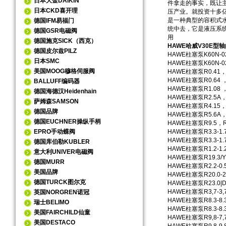
日本大金DAIKIN
件拿走的事实，既让
日本CKD喜开理
压产业。就投资十多
是一种典型的容积式
德国IFM易福门
统中去，它是液压系
德国GSR电磁阀
用
德国施克SICK（西克）
HAWE哈威V30E型轴向
德国皮尔兹PILZ
HAWE柱塞泵K60N-025
日本SMC
HAWE柱塞泵K60N-025
美国MOOG穆格伺服阀
HAWE柱塞泵R0.41，R
HAWE柱塞泵R0.64 ，
BALLUFF编码器
HAWE柱塞泵R1.08 ， 
德国海德汉Heidenhain
HAWE柱塞泵R2.5A，R
萨姆森SAMSON
HAWE柱塞泵R4.15，R
德国品牌
HAWE柱塞泵R5.6A，R
德国EUCHNER操纵手柄
HAWE柱塞泵R9.5，R9.
EPRO手动蝶阀
HAWE柱塞泵R3.3-1.7-1
HAWE柱塞泵R3.3-1.7-1
德国库伯勒KUBLER
HAWE柱塞泵R1.2-1.2
意大利UNIVER电磁阀
HAWE柱塞泵R19.3/Y1
德国MURR
HAWE柱塞泵R2.2-0.5 
美国品牌
HAWE柱塞泵R20.0-2.
德国TURCK图尔克
HAWE柱塞泵R23.0|D5
HAWE柱塞泵R3,7-3,7-
英国NORGREN诺冠
HAWE柱塞泵R8.3-8.3-
瑞士BELIMO
HAWE柱塞泵R8.3-8.3-
美国FAIRCHILD仙童
HAWE柱塞泵R9,8-7,7-1
美国DESTACO