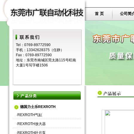
首 页
公司简
Tel：0769-89772590
手机：13342628375（任静）
Fax：0769-89772590
地址：东莞市南城区莞太路115号旺南
大厦1号写字楼1506
德国力士乐REXROTH
·
REXROTH气缸
·
REXROTH放大器
·
REXROTH叶片泵