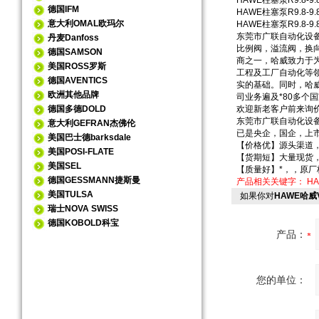
HAWE柱塞泵R9.8-9.8-
德国IFM
HAWE柱塞泵R9.8-9.8-
意大利OMAL欧玛尔
HAWE柱塞泵R9.8-9.8-9
东莞市广联自动化设
丹麦Danfoss
比例阀，溢流阀，换
德国SAMSON
商之一，哈威致力于
美国ROSS罗斯
工程及工厂自动化等
德国AVENTICS
实的基础。同时，哈
欧洲其他品牌
司业务遍及*80多个国
德国多德DOLD
欢迎新老客户前来询
东莞市广联自动化设
意大利GEFRAN杰佛伦
已是央企，国企，上
美国巴士德barksdale
【价格优】源头渠道
美国POSI-FLATE
【货期短】大量现货
美国SEL
【质量好】*，，原
德国GESSMANN捷斯曼
产品相关关键字：
H
美国TULSA
如果你对
HAWE哈威V
瑞士NOVA SWISS
德国KOBOLD科宝
产品：
您的单位：