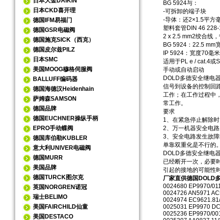
日本大金DAIKIN
BG 5924与：
日本CKD喜开理
-可拆卸的端子块
-导体：还2×1.5平
德国IFM易福门
塑料套管DIN 46 228-1 / 
德国GSR电磁阀
2 x 2.5 mm2绞合线，带DI
德国施克SICK（西克）
BG 5924：22.5 mm
德国皮尔兹PILZ
IP 5924：宽度70毫米
日本SMC
适用于PL e / cat.4
美国MOOG穆格伺服阀
手动或自动启动
DOLD多德安全继
BALLUFF编码器
信号到设备的控制回
德国海德汉Heidenhain
工作；在工作过程中
萨姆森SAMSON
常工作。
德国品牌
要求
德国EUCHNER操纵手柄
1、在紧急停止解除
EPRO手动蝶阀
2、万一机器安全电
3、安全电路发生故
德国库伯勒KUBLER
单靠双重化是不行的
意大利UNIVER电磁阀
DOLD多德安全继
德国MURR
已经断开一次，必要
美国品牌
引起的接地的可能性
德国TURCK图尔克
厂家直供德国DOLD多
0024680 EP9970/01
英国NORGREN诺冠
0024726 AN5971 AC
瑞士BELIMO
0024974 EC9621.81/
美国FAIRCHILD仙童
0025031 EP9970 DC
0025236 EP9970/0
美国DESTACO