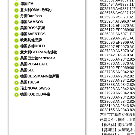
0025307 AA9837.11
德国IFM
0025494 AA9837.11
0025765 AA9837.12
意大利OMAL欧玛尔
0025766 AA9837.12
丹麦Danfoss
0025936 PS 328.02
0025964 AI 896.07 
德国SAMSON
0026151 EP9970 AC
美国ROSS罗斯
0026172 EP9969/00
德国AVENTICS
0026301 AN5971 D
0026529 AN5971 AC
欧洲其他品牌
0026596 EP9969 AC
德国多德DOLD
0026597 EP9970 AC
0027389 AN5970 AC
意大利GEFRAN杰佛伦
0027542 EP9970 AC
美国巴士德barksdale
0027665 AN9842.82
0027670 AN5970 AC
美国POSI-FLATE
0027702 EP9969/00
美国SEL
0027735 AN9842.82
德国GESSMANN捷斯曼
0027788 AN9842.82
0027837 AN9842.82
美国TULSA
0027838 AN9842.82
瑞士NOVA SWISS
0027928 AN9842.82
0027929 AN9842.82
德国KOBOLD科宝
0027930 AN9842.82
0028053 AN9842.82
0028149 AN9843.82
0028155 AN9843.82
东莞市广联自动化设
已是央企，国企，上
【价格优】源头渠道
【货期短】大量现货