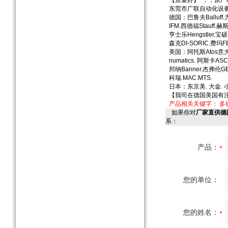
【质量好】*，，原
东莞市广联自动化设
德国：巴鲁夫Balluff.
IFM.西德福Stauff.赫斯
亨士乐Hengstler.宝硕
森克DI-SORIC.费玛FE
美国：阿托斯Atos意大利
numatics. 阿斯卡AS
邦纳Banner.杰弗伦G
科瑞.MAC.MTS.
日本：东京美. 大金. 
【我司在德国美国有
产品相关关键字：
多
如果你对
厂家直供德国
系：
产品：
您的单位：
您的姓名：