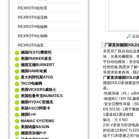
·
REXROTH齿轮泵
·
REXROTH溢流阀
·
REXROTH电磁阀
·
REXROTH比例阀
点击
厂家直供德国DOLD
·
REXROTH油泵
东莞市广联自动化设
德国FESTO费斯托
块，光幕光栅模块，
美国PARKER派克
宇自动化模块；安全联
德国宝德BURKERT
经营经验,熟悉并了解
德国HAWE哈威
等需求前来咨询，我
意大利阿托斯ATOS
厂家直供德国DOLD多
德国DOLD多德紧急停
TACO电磁阀
器。
美国VICKERS威格士
-性能等级（PL）e和4类
美国纽曼帝克NUMATICS
-根据IEC / EN SIL极
德国HYDAC贺德克
-安全完整性等级（SIL）3
美国ASCO阿斯卡
EN 50156- 1用于
德国E+H
1通道或2通道接线
输出：大 4 NO
MAMAC SYSTEMS
230 V变体与所述电
美国纳森NASON
的信道1/2和AC?LE
德国倍加福P+F
端子Y1和质量之间?