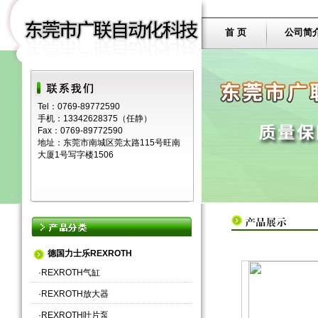
首 页
公司简
Tel：0769-89772590
手机：13342628375（任静）
Fax：0769-89772590
地址：东莞市南城区莞太路115号旺南
大厦1号写字楼1506
德国力士乐REXROTH
·
REXROTH气缸
·
REXROTH放大器
·
REXROTH叶片泵