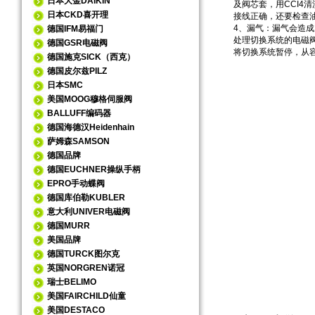
日本大金DAIKIN
及阀芯套，用CCI
日本CKD喜开理
接线正确，还要检查
4、漏气：漏气会造
德国IFM易福门
处理切换系统的电磁
德国GSR电磁阀
将切换系统暂停，从
德国施克SICK（西克）
德国皮尔兹PILZ
日本SMC
美国MOOG穆格伺服阀
BALLUFF编码器
德国海德汉Heidenhain
萨姆森SAMSON
德国品牌
德国EUCHNER操纵手柄
EPRO手动蝶阀
德国库伯勒KUBLER
意大利UNIVER电磁阀
德国MURR
美国品牌
德国TURCK图尔克
英国NORGREN诺冠
瑞士BELIMO
美国FAIRCHILD仙童
美国DESTACO