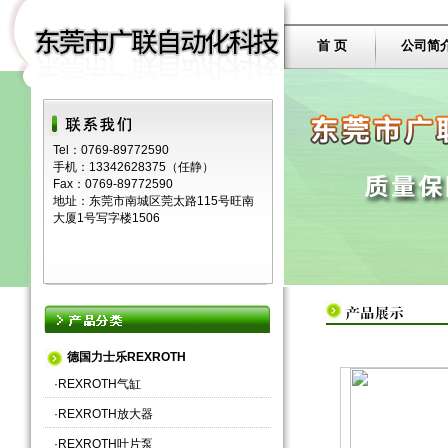
首 页
公司简
Tel：0769-89772590
手机：13342628375（任静）
Fax：0769-89772590
地址：东莞市南城区莞太路115号旺南
大厦1号写字楼1506
德国力士乐REXROTH
·
REXROTH气缸
·
REXROTH放大器
·
REXROTH叶片泵