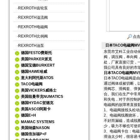
·
REXROTH齿轮泵
·
REXROTH溢流阀
·
REXROTH电磁阀
·
REXROTH比例阀
点击
日本TACO电磁阀MVS
·
REXROTH油泵
东莞市艾科工业自动化
德国FESTO费斯托
阀，调压阀，单向阀
美国PARKER派克
处，厂家直接订货，
德国宝德BURKERT
我公司具有良好的市场
德国HAWE哈威
日本TACO电磁阀MVS
意大利阿托斯ATOS
日本TACO电磁阀
通过阀体或被切断，
TACO电磁阀
滑阀芯、滑阀套、弹
美国VICKERS威格士
合。我们在生产中常
美国纽曼帝克NUMATICS
和失电，对于所控制
德国HYDAC贺德克
电磁阀的故障将直接
美国ASCO阿斯卡
1、电磁阀接线头松
德国E+H
2、电磁阀线圈烧坏
不好而漏磁，造成线
MAMAC SYSTEMS
少，吸力不够也可使得
美国纳森NASON
3、电磁阀卡住：电磁
德国倍加福P+F
滑油太少时，很容易