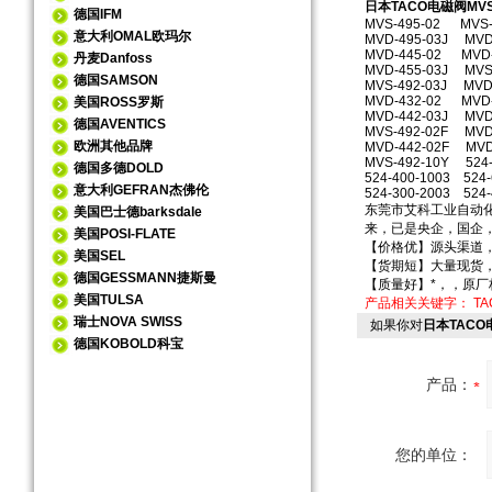
日本TACO电磁阀MVS
德国IFM
MVS-495-02 MVS-
意大利OMAL欧玛尔
MVD-495-03J MVD
MVD-445-02 MVD-
丹麦Danfoss
MVD-455-03J MVS
德国SAMSON
MVS-492-03J MVD
MVD-432-02 MVD-
美国ROSS罗斯
MVD-442-03J MVD
德国AVENTICS
MVS-492-02F MVD
欧洲其他品牌
MVD-442-02F MVD
MVS-492-10Y 524-
德国多德DOLD
524-400-1003 524-
意大利GEFRAN杰佛伦
524-300-2003 524-
东莞市艾科工业自动
美国巴士德barksdale
来，已是央企，国企
美国POSI-FLATE
【价格优】源头渠道
美国SEL
【货期短】大量现货
德国GESSMANN捷斯曼
【质量好】*，，原
美国TULSA
产品相关关键字：
T
瑞士NOVA SWISS
如果你对
日本TACO
德国KOBOLD科宝
产品：
您的单位：