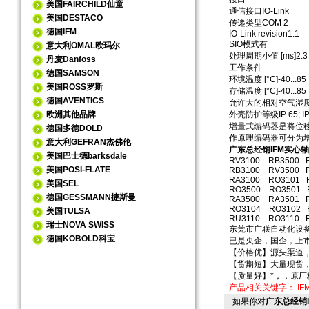
美国FAIRCHILD仙童
通信接口IO-Link
美国DESTACO
传递类型COM 2
德国IFM
IO-Link revision1.1
SIO模式有
意大利OMAL欧玛尔
处理周期小值 [ms]2.3
丹麦Danfoss
工作条件
德国SAMSON
环境温度 [°C]-40...85
美国ROSS罗斯
存储温度 [°C]-40...85
德国AVENTICS
允许大的相对空气湿度 [
欧洲其他品牌
外壳防护等级IP 65; IP 6
增量式编码器是将位
德国多德DOLD
作原理编码器可分为
意大利GEFRAN杰佛伦
广东总经销IFM实心轴
美国巴士德barksdale
RV3100 RB3500 
美国POSI-FLATE
RB3100 RV3500 
RA3100 RO3101 
美国SEL
RO3500 RO3501 
德国GESSMANN捷斯曼
RA3500 RA3501 
RO3104 RO3102 
美国TULSA
RU3110 RO3110 
瑞士NOVA SWISS
东莞市广联自动化设
德国KOBOLD科宝
已是央企，国企，上
【价格优】源头渠道
【货期短】大量现货
【质量好】*，，原
产品相关关键字：
I
如果你对
广东总经销I