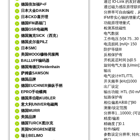
通过 IO-Link 的友
德国倍加福P+F
通过磁力感应原理获
日本大金DAIKIN
分辨率可自由编程，从 1 .
日本CKD喜开理
IFM带实心轴的增量
功能原理增量式
德国IFM易福门
检测系统磁性
德国GSR电磁阀
电气数据
德国施克SICK（西克）
工作电压 [V]4.75...30
德国皮尔兹PILZ
电流损耗 [mA]< 150
日本SMC
防护等级III
美国MOOG穆格伺服阀
反相保护有
开机延迟时间 [s]0.5
BALLUFF编码器
旋转电气大值 [U/min]
德国海德汉Heidenhain
输出
萨姆森SAMSON
电气设计HTL/TTL
德国品牌
开关频率 [kHz]1000
德国EUCHNER操纵手柄
出厂设定
EPRO手动蝶阀
输出功能: HTL (50 mA
短路保护有
德国库伯勒KUBLER
相位偏差A和B [°]90
意大利UNIVER电磁阀
测量/设定范围
德国MURR
分辨率1...10000; 
美国品牌
精度/偏差
德国TURCK图尔克
精确度 [°]0.1
软件/编程
英国NORGREN诺冠
参数设定分辨率; 转向; H
瑞士BELIMO
接口