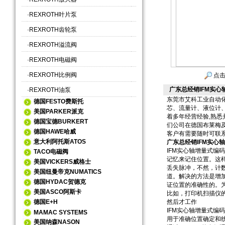
·
REXROTH叶片泵
·
REXROTH齿轮泵
·
REXROTH溢流阀
·
REXROTH电磁阀
·
REXROTH比例阀
点击
广东总经销IFM实心轴
·
REXROTH油泵
东莞市艾科工业自动
德国FESTO费斯托
芯、流量计、液位计、
美国PARKER派克
着多年经营经验,熟悉
德国宝德BURKERT
们公司在德国布莱梅及
德国HAWE哈威
客户有需要随时可联
意大利阿托斯ATOS
广东总经销IFM实心轴
IFM实心轴增量式
TACO电磁阀
记忆来记住位置。这
美国VICKERS威格士
丢失脉冲，不然，计
美国纽曼帝克NUMATICS
道。解决的方法是增
德国HYDAC贺德克
证位置的准确性的。
美国ASCO阿斯卡
比如，打印机扫描仪
德国E+H
然后才工作
IFM实心轴增量式编
MAMAC SYSTEMS
用于准确位置确定和
美国纳森NASON