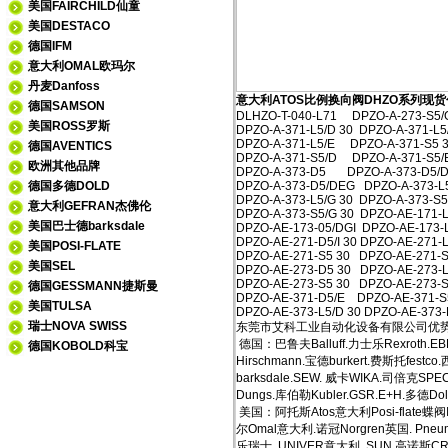
美国FAIRCHILD仙童
美国DESTACO
德国IFM
意大利OMAL欧玛尔
丹麦Danfoss
意大利ATOS比例换向阀DHZO系列现
德国SAMSON
DLHZO-T-040-L71 DPZO-A-273-S5/
美国ROSS罗斯
DPZO-A-371-L5/D 30 DPZO-A-371-L5
DPZO-A-371-L5/E DPZO-A-371-S5 
德国AVENTICS
DPZO-A-371-S5/D DPZO-A-371-S5/
欧洲其他品牌
DPZO-A-373-D5 DPZO-A-373-D5/D
德国多德DOLD
DPZO-A-373-D5/DEG DPZO-A-373-L
DPZO-A-373-L5/G 30 DPZO-A-373-S
意大利GEFRAN杰佛伦
DPZO-A-373-S5/G 30 DPZO-AE-171-L
美国巴士德barksdale
DPZO-AE-173-05/DGI DPZO-AE-173-L
DPZO-AE-271-D5/I 30 DPZO-AE-271-L
美国POSI-FLATE
DPZO-AE-271-S5 30 DPZO-AE-271-S
美国SEL
DPZO-AE-273-D5 30 DPZO-AE-273-L
DPZO-AE-273-S5 30 DPZO-AE-273-
德国GESSMANN捷斯曼
DPZO-AE-371-D5/E DPZO-AE-371-S
美国TULSA
DPZO-AE-373-L5/D 30 DPZO-AE-373-L
瑞士NOVA SWISS
东莞市艾科工业自动化设备有限公司优
德国：巴鲁夫Balluff.力士乐Rexroth.E
德国KOBOLD科宝
Hirschmann.宝德burkert.费斯托festco
barksdale.SEW. 威卡WIKA.司倍克S
Dungs.库伯勒Kubler.GSR.E+H.多德Dol
美国：阿托斯Atos意大利Posi-flate蝶阀
尔Omal意大利.诺冠Norgren英国. Pneu
乐瑞士. UNIVER意大利. SUN.高诺斯CR