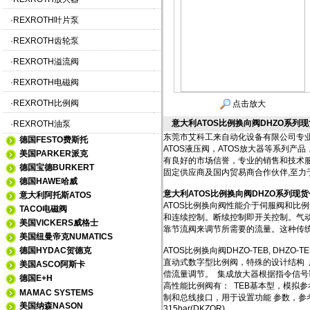
·
REXROTH叶片泵
·
REXROTH齿轮泵
·
REXROTH溢流阀
·
REXROTH电磁阀
·
REXROTH比例阀
点击放大
意大利ATOS比例换向阀DHZO系列
·
REXROTH油泵
东莞市艾科工来自动化设备有限公司专业现
德国FESTO费斯托
ATOS液压阀，ATOS放大器等系列
美国PARKER派克
有良好的市场信誉，专业的销售和技术
德国宝德BURKERT
固定供应商及国内贸易商合作伙伴,至力
德国HAWE哈威
意大利ATOS比例换向阀DHZO系列现
意大利阿托斯ATOS
ATOS比例换向阀性能介于伺服阀和比
TACO电磁阀
和连续控制。断续控制即开关控制。气动
美国VICKERS威格士
靠节流阀来调节所需要的流量。这种传
美国纽曼帝克NUMATICS
德国HYDAC贺德克
ATOS比例换向阀DHZO-TEB, DHZO-TE
直动式数字型比例阀，特殊的设计结构 用
美国ASCO阿斯卡
偿流量调节。 集成放大器根据指令信
德国E+H
高性能比例阀有： TEB基本型，模拟参
MAMAC SYSTEMS
制和总线接口，用于设置功能 参数，参考信号
美国纳森NASON
315bar(DKZOR)