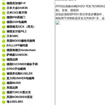
德国倍加福P+F
ATOS比例换向阀DHZO-TEB,TES和
日本大金DAIKIN
准)。安装、接线和
日本CKD喜开理
启动必须按照F003 部分所述步骤操
德国IFM易福门
例如用于控制机器安全元件的开/ 关，这
德国GSR电磁阀
德国施克SICK（西克）
德国皮尔兹PILZ
日本SMC
美国MOOG穆格伺服阀
BALLUFF编码器
德国海德汉Heidenhain
萨姆森SAMSON
德国品牌
德国EUCHNER操纵手柄
EPRO手动蝶阀
德国库伯勒KUBLER
意大利UNIVER电磁阀
德国MURR
美国品牌
德国TURCK图尔克
英国NORGREN诺冠
瑞士BELIMO