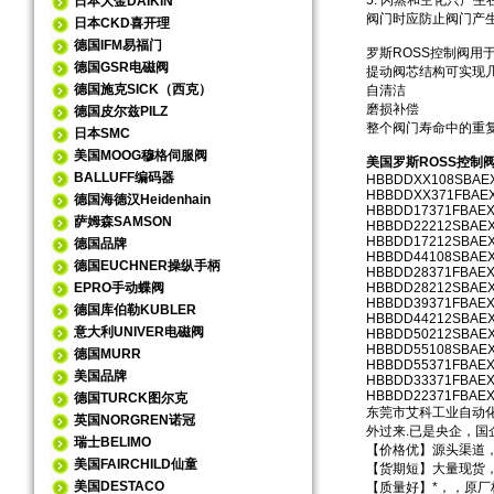
5. 闪蒸和空化只产
日本大金DAIKIN
阀门时应防止阀门产
日本CKD喜开理
德国IFM易福门
罗斯ROSS控制阀用
德国GSR电磁阀
提动阀芯结构可实现
德国施克SICK（西克）
自清洁
磨损补偿
德国皮尔兹PILZ
整个阀门寿命中的重
日本SMC
美国MOOG穆格伺服阀
美国罗斯ROSS控制
BALLUFF编码器
HBBDDXX108SBAE
HBBDDXX371FBAE
德国海德汉Heidenhain
HBBDD17371FBAE
萨姆森SAMSON
HBBDD22212SBAE
HBBDD17212SBAE
德国品牌
HBBDD44108SBAE
德国EUCHNER操纵手柄
HBBDD28371FBAE
EPRO手动蝶阀
HBBDD28212SBAE
HBBDD39371FBAE
德国库伯勒KUBLER
HBBDD44212SBAE
意大利UNIVER电磁阀
HBBDD50212SBAE
HBBDD55108SBAE
德国MURR
HBBDD55371FBAE
美国品牌
HBBDD33371FBAE
HBBDD22371FBAE
德国TURCK图尔克
东莞市艾科工业自动化
英国NORGREN诺冠
外过来.已是央企，
瑞士BELIMO
【价格优】源头渠道
美国FAIRCHILD仙童
【货期短】大量现货
美国DESTACO
【质量好】*，，原