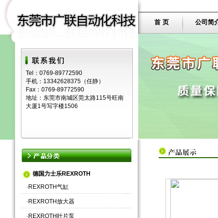
首 页
公司简
Tel：0769-89772590
手机：13342628375（任静）
Fax：0769-89772590
地址：东莞市南城区莞太路115号旺南
大厦1号写字楼1506
德国力士乐REXROTH
·
REXROTH气缸
·
REXROTH放大器
·
REXROTH叶片泵