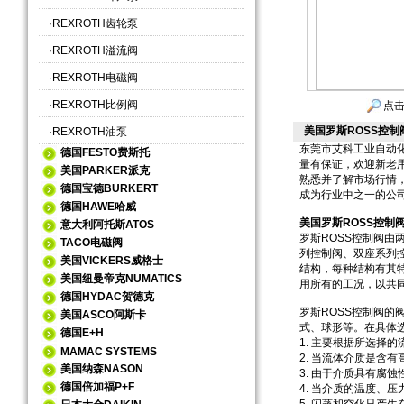
·
REXROTH齿轮泵
·
REXROTH溢流阀
·
REXROTH电磁阀
·
REXROTH比例阀
点击
美国罗斯ROSS控
·
REXROTH油泵
东莞市艾科工业自动
德国FESTO费斯托
量有保证，欢迎新老
美国PARKER派克
熟悉并了解市场行情
德国宝德BURKERT
成为行业中之一的公司
德国HAWE哈威
美国罗斯ROSS控制
意大利阿托斯ATOS
罗斯ROSS控制阀
TACO电磁阀
列控制阀、双座系列
美国VICKERS威格士
结构，每种结构有其
美国纽曼帝克NUMATICS
用所有的工况，以共
德国HYDAC贺德克
罗斯ROSS控制阀
美国ASCO阿斯卡
式、球形等。在具体
德国E+H
1. 主要根据所选择
MAMAC SYSTEMS
2. 当流体介质是含
美国纳森NASON
3. 由于介质具有腐
德国倍加福P+F
4. 当介质的温度、