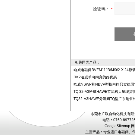
验证码：
相关同类产品：
哈威电磁阀BVEM11JB/M/0/2-X 24原
RK2哈威单向阀真的好优惠
哈威NSWP和NBVP型换向阀只卖德国
TQ 32-A3哈威HAWE节流阀大量现货
TQ32-A3HAWE分流阀TQ型广东销售
东莞市广联自动化科技有限公
电话：0769-89772
GoogleSitemap
网
主营产品：专业进口电磁阀、气