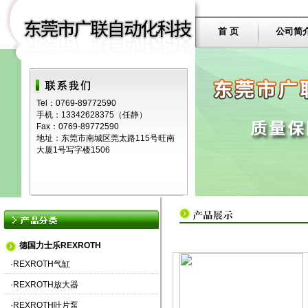
首 页
公司简
Tel：0769-89772590
手机：13342628375（任静）
Fax：0769-89772590
地址：东莞市南城区莞太路115号旺南
大厦1号写字楼1506
德国力士乐REXROTH
·
REXROTH气缸
·
REXROTH放大器
·
REXROTH叶片泵