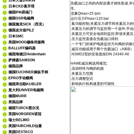
日本大金DAIKIN
负载油口之间的内部连通才很快形成.并
日本CKD喜开理
生。
德国IFM易福门
流量Qmax=25 lpm
德国GSR电磁阀
运行压力Pmax=120 bar
.集功能控制,夹紧压力调节和夹紧压力的
德国施克SICK（西克）
.夹紧压力的调节与监控用一个器件;手
德国皮尔兹PILZ
.夹紧压力可安全地得到监控,即使夹紧
日本SMC
.压力监控直接在负载油口得到
美国MOOG穆格伺服阀
.一个专门的保护电路监控方向阀的切换
BALLUFF编码器
.减压功能或用于两个负载油口（A和B
德国海德汉Heidenhain
.NSMD2型的安装面按DIN 24340-A6
萨姆森SAMSON
HAWE减压阀选用规范;
德国品牌
.流动特性与阀的机能
德国EUCHNER操纵手柄
.夹紧压力范围
EPRO手动蝶阀
.压力调整型式
.影响执行机构速度的可能性.
德国库伯勒KUBLER
意大利UNIVER电磁阀
德国MURR
美国品牌
德国TURCK图尔克
英国NORGREN诺冠
瑞士BELIMO
美国FAIRCHILD仙童
美国DESTACO