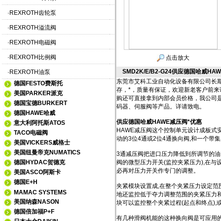
·
REXROTH齿轮泵
·
REXROTH溢流阀
·
REXROTH电磁阀
·
REXROTH比例阀
点击放大
SMD2K/E/B2-G24供应德国哈威H
·
REXROTH油泵
东莞市艾科工业自动化设备有限公司长期
德国FESTO费斯托
存，*，质量有保证，欢迎新老客户前
美国PARKER派克
购还可直接拿到内部会员价格，我公司
德国宝德BURKERT
码器、伺服阀等产品。详请致电。
德国HAWE哈威
供应德国哈威HAWE减压阀*优惠
意大利阿托斯ATOS
HAWE减压阀这个控制单元设计成板式安
TACO电磁阀
动的3位4通或2位4通换向阀,和一个带
美国VICKERS威格士
美国纽曼帝克NUMATICS
3通减压阀把进口压力降低到所调节的油口
德国HYDAC贺德克
阀的微型压力开关(监控夹紧压力),在与
必再对压力开关作专门的调整。
美国ASCO阿斯卡
德国E+H
夹紧模块设置成,在整个夹紧压力设定范
MAMAC SYSTEMS
地还监控低于夺力调整范围的夹紧压力和流
美国纳森NASON
块可以监控整个夹紧过程(起点和终点),
德国倍加福P+F
有几种滑阀机能的这种换向阀是可应用的