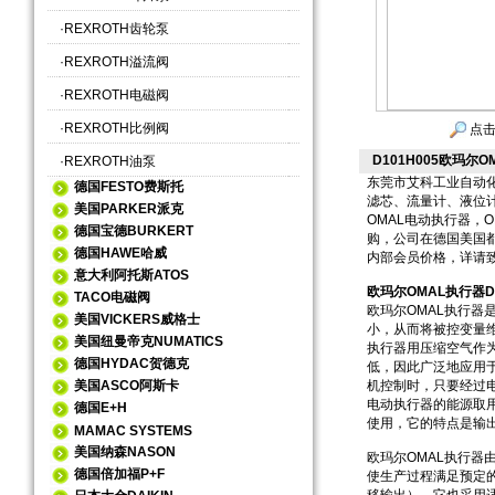
·
REXROTH齿轮泵
·
REXROTH溢流阀
·
REXROTH电磁阀
·
REXROTH比例阀
点击
D101H005欧玛尔O
·
REXROTH油泵
东莞市艾科工业自动
德国FESTO费斯托
滤芯、流量计、液位计
美国PARKER派克
OMAL电动执行器，
德国宝德BURKERT
购，公司在德国美国
德国HAWE哈威
内部会员价格，详请
意大利阿托斯ATOS
欧玛尔OMAL执行器D
TACO电磁阀
欧玛尔OMAL执行
美国VICKERS威格士
小，从而将被控变量
美国纽曼帝克NUMATICS
执行器用压缩空气作
德国HYDAC贺德克
低，因此广泛地应用
美国ASCO阿斯卡
机控制时，只要经过电
电动执行器的能源取
德国E+H
使用，它的特点是输
MAMAC SYSTEMS
美国纳森NASON
欧玛尔OMAL执行
德国倍加福P+F
使生产过程满足预定