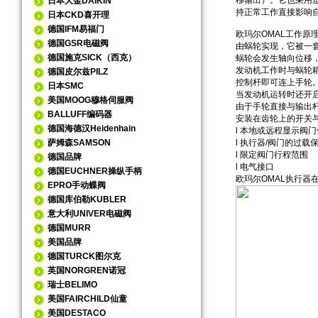
移输出）。它也采用
日本大金DAIKIN
持正常工作直接影响
日本CKD喜开理
德国IFM易福门
欧玛尔OMAL工作
德国GSR电磁阀
由蜗轮实现，它被一
德国施克SICK（西克）
蜗轮会发生轴向位移
发动机工作时与蜗轮
德国皮尔兹PILZ
控制杆即可连上手轮
日本SMC
当发动机运转时还开
美国MOOG穆格伺服阀
由于手轮直接与输出
BALLUFF编码器
安装在齿轮上的开关
德国海德汉Heidenhain
l 本地或远程显示阀
萨姆森SAMSON
l 执行器/阀门的过载
l 限定阀门行程范围
德国品牌
l 电气接口
德国EUCHNER操纵手柄
欧玛尔OMAL执行
EPRO手动蝶阀
德国库伯勒KUBLER
意大利UNIVER电磁阀
德国MURR
美国品牌
德国TURCK图尔克
英国NORGREN诺冠
瑞士BELIMO
美国FAIRCHILD仙童
美国DESTACO