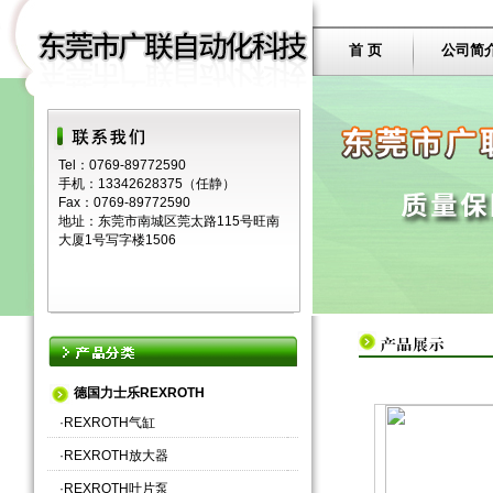
首 页
公司简
Tel：0769-89772590
手机：13342628375（任静）
Fax：0769-89772590
地址：东莞市南城区莞太路115号旺南
大厦1号写字楼1506
德国力士乐REXROTH
·
REXROTH气缸
·
REXROTH放大器
·
REXROTH叶片泵