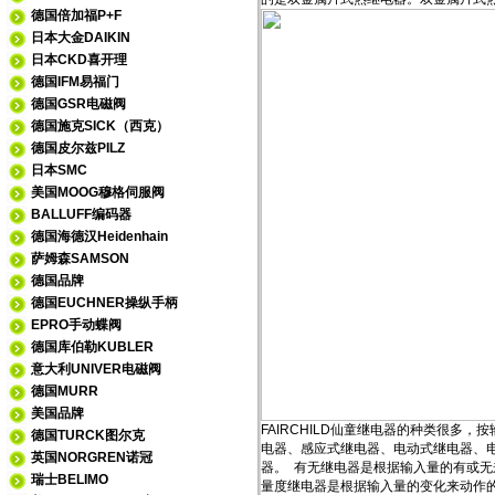
德国倍加福P+F
日本大金DAIKIN
日本CKD喜开理
德国IFM易福门
德国GSR电磁阀
德国施克SICK（西克）
德国皮尔兹PILZ
日本SMC
美国MOOG穆格伺服阀
BALLUFF编码器
德国海德汉Heidenhain
萨姆森SAMSON
德国品牌
德国EUCHNER操纵手柄
EPRO手动蝶阀
德国库伯勒KUBLER
意大利UNIVER电磁阀
德国MURR
美国品牌
FAIRCHILD仙童继电器的种类很
德国TURCK图尔克
电器、感应式继电器、电动式继电器、
英国NORGREN诺冠
器。 有无继电器是根据输入量的有或
瑞士BELIMO
量度继电器是根据输入量的变化来动作