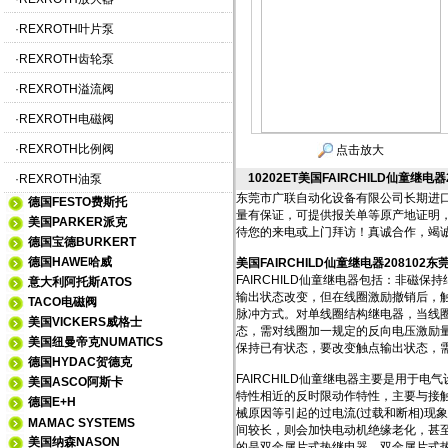
·
REXROTH叶片泵
·
REXROTH齿轮泵
·
REXROTH溢流阀
·
REXROTH电磁阀
·
REXROTH比例阀
点击放大
10202ET美国FAIRCHILD仙童继电
·
REXROTH油泵
东莞市广联自动化设备有限公司长期进口销售美国
德国FESTO费斯托
量有保证，可提供报关单等原产地证明
美国PARKER派克
待您的来电或上门拜访！真诚合作，竭
德国宝德BURKERT
德国HAWE哈威
美国FAIRCHILD仙童继电器208102
FAIRCHILD仙童继电器包括：非
意大利阿托斯ATOS
输出状态改变，但在线圈激励撤销后，
TACO电磁阀
脉冲方式。对单线圈结构继电器，当线
美国VICKERS威格士
态，需对线圈加一规定的反向电压激励
美国纽曼帝克NUMATICS
保持已有状态，要改变触点输出状态，
德国HYDAC贺德克
FAIRCHILD仙童继电器主要是用于
美国ASCO阿斯卡
特性相近的反时限动作特性，主要与接
德国E+H
械原因等引起的过电流(过载和断相)现
MAMAC SYSTEMS
间较长，则会加快电动机绝缘老化，甚
美国纳森NASON
的是双金属片式热继电器。双金属片式