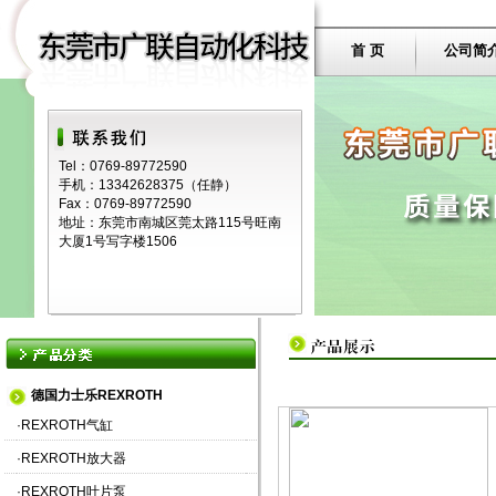
首 页
公司简
Tel：0769-89772590
手机：13342628375（任静）
Fax：0769-89772590
地址：东莞市南城区莞太路115号旺南
大厦1号写字楼1506
德国力士乐REXROTH
·
REXROTH气缸
·
REXROTH放大器
·
REXROTH叶片泵