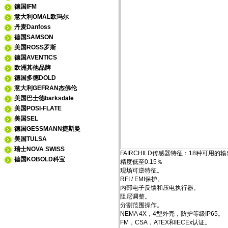
德国IFM
意大利OMAL欧玛尔
丹麦Danfoss
德国SAMSON
美国ROSS罗斯
德国AVENTICS
欧洲其他品牌
德国多德DOLD
意大利GEFRAN杰佛伦
美国巴士德barksdale
美国POSI-FLATE
美国SEL
德国GESSMANN捷斯曼
美国TULSA
瑞士NOVA SWISS
FAIRCHILD传感器特征：18种可用的
德国KOBOLD科宝
精度低至0.15％
现场可逆特征。
RFI / EMI保护。
内部电子反馈和压电执行器。
阻尼调整。
分割范围操作。
NEMA 4X，4型外壳，防护等级IP65。
FM，CSA，ATEX和IECEx认证。