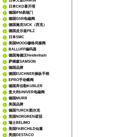
日本大金DAIKIN
日本CKD喜开理
德国IFM易福门
德国GSR电磁阀
德国施克SICK（西克）
德国皮尔兹PILZ
日本SMC
美国MOOG穆格伺服阀
BALLUFF编码器
德国海德汉Heidenhain
萨姆森SAMSON
德国品牌
德国EUCHNER操纵手柄
EPRO手动蝶阀
德国库伯勒KUBLER
意大利UNIVER电磁阀
德国MURR
美国品牌
德国TURCK图尔克
英国NORGREN诺冠
瑞士BELIMO
美国FAIRCHILD仙童
美国DESTACO