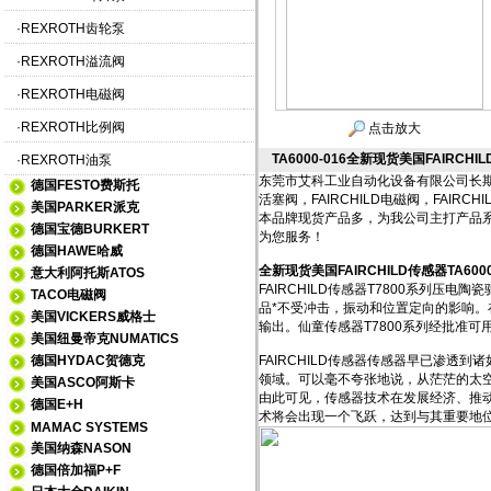
·
REXROTH齿轮泵
·
REXROTH溢流阀
·
REXROTH电磁阀
·
REXROTH比例阀
点击放大
TA6000-016全新现货美国FAIRCHIL
·
REXROTH油泵
东莞市艾科工业自动化设备有限公司长期进口销售
德国FESTO费斯托
活塞阀，FAIRCHILD电磁阀，FAIRC
美国PARKER派克
本品牌现货产品多，为我公司主打产品
德国宝德BURKERT
为您服务！
德国HAWE哈威
全新现货美国FAIRCHILD传感器TA6000
意大利阿托斯ATOS
FAIRCHILD传感器T7800系列压
TACO电磁阀
品*不受冲击，振动和位置定向的影响。在扩展范
美国VICKERS威格士
输出。仙童传感器T7800系列经批准可用
美国纽曼帝克NUMATICS
德国HYDAC贺德克
FAIRCHILD传感器传感器早已渗
领域。可以毫不夸张地说，从茫茫的太
美国ASCO阿斯卡
由此可见，传感器技术在发展经济、推
德国E+H
术将会出现一个飞跃，达到与其重要地
MAMAC SYSTEMS
美国纳森NASON
德国倍加福P+F