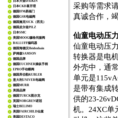
日本大金DAIKIN
采购等需求
日本CKD喜开理
德国IFM易福门
真诚合作，
德国GSR电磁阀
德国施克SICK（西克）
德国皮尔兹PILZ
日本SMC
仙童电动压力
美国MOOG穆格伺服阀
BALLUFF编码器
仙童电动压力调节
德国海德汉Heidenhain
萨姆森SAMSON
转换器是电
德国品牌
德国EUCHNER操纵手柄
外壳中，通常
EPRO手动蝶阀
德国库伯勒KUBLER
单元是115
意大利UNIVER电磁阀
德国MURR
是带有集成
美国品牌
德国TURCK图尔克
供的23-2
英国NORGREN诺冠
瑞士BELIMO
机。24XC
美国FAIRCHILD仙童
美国DESTACO