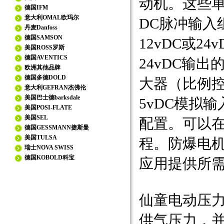
动机。这些单
德国IFM
意大利OMAL欧玛尔
DC脉冲输入
丹麦Danfoss
德国SAMSON
12vDC或2
美国ROSS罗斯
德国AVENTICS
24vDC输
欧洲其他品牌
德国多德DOLD
大器（比例控
意大利GEFRAN杰佛伦
美国巴士德barksdale
5vDC模拟
美国POSI-FLATE
美国SEL
配置。可以
德国GESSMANN捷斯曼
美国TULSA
程。防爆电
瑞士NOVA SWISS
德国KOBOLD科宝
应用提供所
仙童电动压力调节
供气压力，并