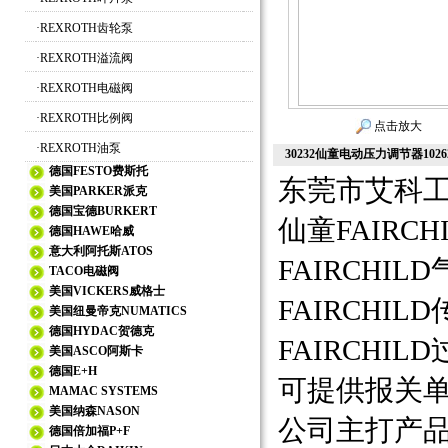
·
REXROTH齿轮泵
·
REXROTH溢流阀
·
REXROTH电磁阀
·
REXROTH比例阀
点击放大
·
REXROTH油泵
30232仙童电动压力调节器102
德国FESTO费斯托
东莞市艾科
美国PARKER派克
德国宝德BURKERT
仙童FAIRC
德国HAWE哈威
意大利阿托斯ATOS
FAIRCHI
TACO电磁阀
美国VICKERS威格士
FAIRCHI
美国纽曼帝克NUMATICS
德国HYDAC贺德克
FAIRCH
美国ASCO阿斯卡
德国E+H
可提供报关
MAMAC SYSTEMS
美国纳森NASON
公司主打产
德国倍加福P+F