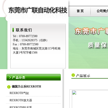
首 页
公司简
Tel：0769-89772590
手机：13342628375（任静）
Fax：0769-89772590
地址：东莞市南城区莞太路115号旺南
大厦1号写字楼1506
德国力士乐REXROTH
·
REXROTH气缸
·
REXROTH放大器
·
REXROTH叶片泵