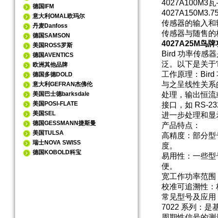
4027A100M
3瓦
德国IFM
4027A150M
3.7
意大利OMAL欧玛尔
传感器的输入和输
丹麦Danfoss
传感器与随售的
德国SAMSON
4027A25M
美国ROSS罗斯
Bird 功率传
德国AVENTICS
泛。以下是关于
欧洲其他品牌
工作原理：Bi
德国多德DOLD
与之呈线性关系
意大利GEFRAN杰佛伦
美国巴士德barksdale
处理，输出恒流
美国POSI-FLATE
接口，如 RS-
美国SEL
进一步处理和显
德国GESSMANN捷斯曼
产品特点：
美国TULSA
高精度：部分型号
瑞士NOVA SWISS
度。
德国KOBOLD科宝
易用性：一些型
便。
宽工作功率范围
校准可追溯性：
常见型号及应用
7022 系列
周期性信号的测量，