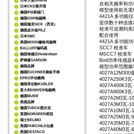
日本大金DAIKIN
在相关频率和功
日本CKD喜开理
模型使用前无需
德国IFM易福门
4421A 多功
德国GSR电磁阀
提供数十种连接
德国施克SICK（西克）
校准可追溯到美
德国皮尔兹PILZ
配合使用
日本SMC
4421A 多功能
美国MOOG穆格伺服阀
SCC7 校准车
BALLUFF编码器
MSCC7 校准车
德国海德汉Heidenhain
Bird功率传感器
萨姆森SAMSON
德国品牌
模型
功率范围
德国EUCHNER操纵手柄
4027A12M
300
EPRO手动蝶阀
4027A250K
3瓦
德国库伯勒KUBLER
4027A400K
3瓦
意大利UNIVER电磁阀
4027A800K
3瓦
德国MURR
4027A2M
3瓦-1
美国品牌
4027A3M
3瓦-1
德国TURCK图尔克
4027A10M
3瓦-
英国NORGREN诺冠
4027A25M
3瓦-
瑞士BELIMO
4027A35M
3瓦-
美国FAIRCHILD仙童
4027A60M
3瓦-
美国DESTACO