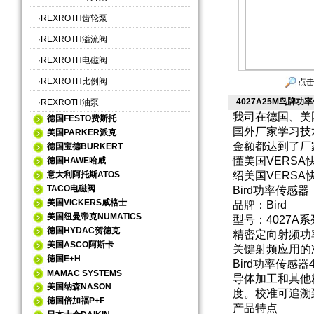
·
REXROTH齿轮泵
·
REXROTH溢流阀
·
REXROTH电磁阀
·
REXROTH比例阀
点击
4027A25M鸟牌
·
REXROTH油泵
我司在德国、美
德国FESTO费斯托
国外厂家学习技
美国PARKER派克
金额都达到了厂
德国宝德BURKERT
懂美国VERS
德国HAWE哈威
意大利阿托斯ATOS
绍美国VERS
TACO电磁阀
Bird功率传感器
美国VICKERS威格士
品牌：Bird
美国纽曼帝克NUMATICS
型号：4027A系
德国HYDAC贺德克
精密定向射频功
美国ASCO阿斯卡
关键射频应用的
德国E+H
Bird功率传感
MAMAC SYSTEMS
导体加工和其他
美国纳森NASON
度。校准可追溯
德国倍加福P+F
产品特点