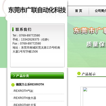
首 页
公司简
Tel：0769-89772590
手机：13342628375（任静）
Fax：0769-89772590
地址：东莞市南城区莞太路115号旺南
大厦1号写字楼1506
德国力士乐REXROTH
·
REXROTH气缸
·
REXROTH放大器
·
REXROTH叶片泵