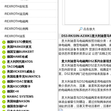
·
REXROTH齿轮泵
·
REXROTH溢流阀
·
REXROTH电磁阀
·
REXROTH比例阀
点击放大
DS3-RK/10N-A230K1意大利迪
·
REXROTH油泵
意大利迪普马电磁阀按照功能分类：水
德国FESTO费斯托
体电磁阀、微型电磁阀、脉冲电磁阀、
美国PARKER派克
业自动化设备专业配件 货源日本德国美国
德国宝德BURKERT
提供您所需要的资质认证 让您*后顾之忧
德国HAWE哈威
意大利迪普马电磁阀DS2系列全新现
意大利阿托斯ATOS
意大利迪普马电磁阀DS2是方向性电
TACO电磁阀
大型内部管道，以地降低压降。线圈是
美国VICKERS威格士
置。DS2系列阀门还包括锌镍表面版本
美国纽曼帝克NUMATICS
德国HYDAC贺德克
意大利迪普马DS2电磁阀是用电磁控
整介质的方向、流量、速度和其他的参
美国ASCO阿斯卡
的电磁阀在控制系统的不同位置发挥作
德国E+H
MAMAC SYSTEMS
意大利迪普马DS2电磁阀里有密闭的
美国纳森NASON
体就会被吸引到哪边，通过控制阀体的
油缸的活塞，活塞又带动活塞杆，活塞
德国倍加福P+F