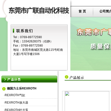
首 页
公司简
Tel：0769-89772590
手机：13342628375（任静）
Fax：0769-89772590
地址：东莞市南城区莞太路115号旺南
大厦1号写字楼1506
德国力士乐REXROTH
·
REXROTH气缸
·
REXROTH放大器
·
REXROTH叶片泵