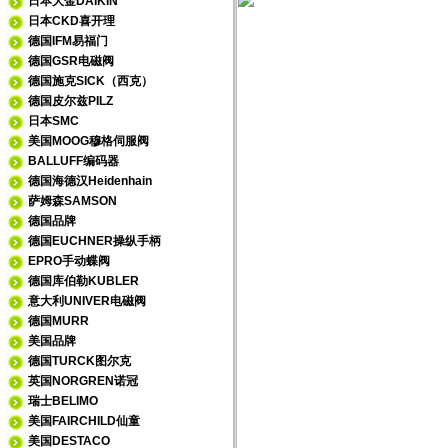
日本大金DAIKIN
日本CKD喜开理
德国IFM易福门
德国GSR电磁阀
德国施克SICK（西克）
德国皮尔兹PILZ
日本SMC
美国MOOG穆格伺服阀
BALLUFF编码器
德国海德汉Heidenhain
萨姆森SAMSON
德国品牌
德国EUCHNER操纵手柄
EPRO手动蝶阀
德国库伯勒KUBLER
意大利UNIVER电磁阀
德国MURR
美国品牌
德国TURCK图尔克
英国NORGREN诺冠
瑞士BELIMO
美国FAIRCHILD仙童
美国DESTACO