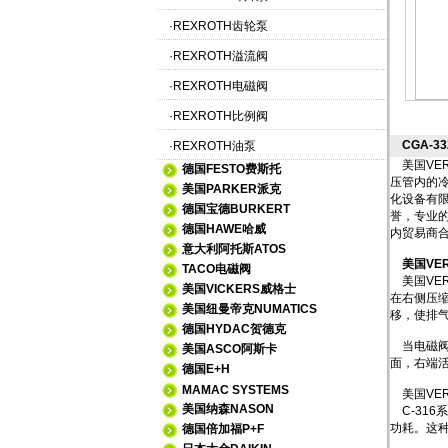
·
REXROTH齿轮泵
·
REXROTH溢流阀
·
REXROTH电磁阀
·
REXROTH比例阀
CGA-33
·
REXROTH油泵
美国VE
德国FESTO费斯托
压管内的
美国PARKER派克
化设备有
德国宝德BURKERT
誉，专业
德国HAWE哈威
内贸易商合
意大利阿托斯ATOS
美国VER
TACO电磁阀
美国VE
美国VICKERS威格士
在右侧压
美国纽曼帝克NUMATICS
移，使排
德国HYDAC贺德克
当电磁阀
美国ASCO阿斯卡
面，右端
德国E+H
MAMAC SYSTEMS
美国VER
美国纳森NASON
C-31
功耗。这
德国倍加福P+F