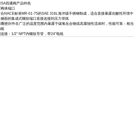
SA四通阀产品特色
PT阀体端口
NACE标准MR-01-75的SAE 316L海洋级不锈钢制成，适合直接暴露在酸性环境中
侧面的集成式螺纹端口直接连接到压力管线
形圈密封件在广泛的温度范围内暴露于碳氢化合物或高腐蚀性流体时，性能可靠：相当于Viton
能
接：1/2“ NPT内螺纹导管，带24”电线