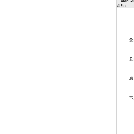
如果你
联系：
您
您
联
常