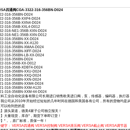
SA四通阀CGA-3322-316-356BN-D024
2-316-356BN-D024
2-316-356B-XXP4-D024
2-316-356B-XXN4-D024
2-316-356B-XXL4-D012
2-316-NE1-356B-XXN-D024
2-316-NE1-356B-XXN-D012
2-316-356BN-XX-D024
2-316-356BN-XX-A120
2-316-356BN-XMAA-D024
-316-356BN-XIFF-D024
-316-356BN-LB-XX-D024
2-316-356BN-D024
2-316-356B-XX-D012
2-316-356B-XDBT4-D024
1-316-356BN-XXU-D024
1-316-356BN-XXQ-D024
1-316-356BN-XXN-D024
1-316-356BN-XXM4-D024
1-316-356BN-XXM-A120
1-316-356BN-XXM-44-D024
科工业自动化设备有限公司长期进口销售欧美进口阀，泵，传感器，编码器，执行器
，我公司从2010年开始经过短短的几年时间在德国和美国各有公司，所有的货物均是
里可以给到您的是
】源头渠道，德美4家子公司独立报关！
】大量现货，库存*，期货下单即订货！
】*，，原厂标准，质保一年！
关键字：
VERSA四通阀
VERSA控制阀
VERSA泄压阀
VERSA截止阀
VERSA调节器