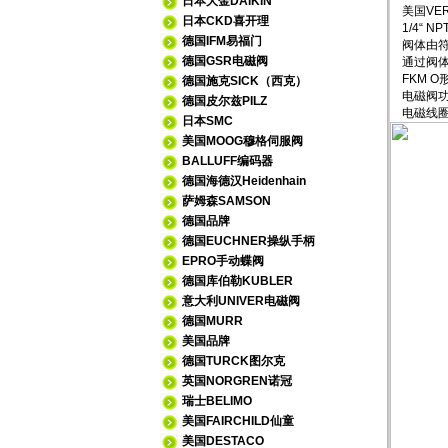
日本大金DAIKIN
美国VER
日本CKD喜开理
1/4“ N
德国IFM易福门
阀体由符合
德国GSR电磁阀
通过阀体
FKM O
德国施克SICK（西克）
电磁阀功
德国皮尔兹PILZ
电磁线圈连
日本SMC
美国MOOG穆格伺服阀
BALLUFF编码器
德国海德汉Heidenhain
萨姆森SAMSON
德国品牌
德国EUCHNER操纵手柄
EPRO手动蝶阀
德国库伯勒KUBLER
意大利UNIVER电磁阀
德国MURR
美国品牌
德国TURCK图尔克
英国NORGREN诺冠
瑞士BELIMO
美国FAIRCHILD仙童
美国DESTACO