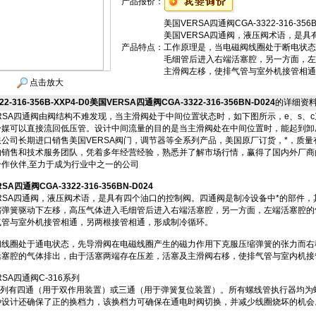
产品报价：
美国VERSA四通阀CGA-3322-316-356B
美国VERSA四通阀，液压阀术语，是
产品特点：
工作原理是，当电磁阀线圈处于断电状态
毛细管后进入右端活塞腔，另一方面，左
主滑阀左移，使排气管与室外机接管相通
点击放大
22-316-356B-XXP4-D0美国VERSA四通阀CGA-3322-316-356BN-D024
的详细资
RSA四通阀由阀结构不难发现，当主滑阀处于中间位置状态时，如下图所示，e、s、
冷媒可以直接流回低压管。设计中间流量的目的是当主滑阀处在中间位置时，能起到卸
限公司长期进口销售美国VERSA阀门，调节器等全系列产品，美国原厂订货，*，质
的销售和技术服务团队，凭着多年经营经验，熟悉并了解市场行情，赢得了国内外厂商
作伙伴,至力于成为行业中之一的公司
SA四通阀CGA-3322-316-356BN-D024
RSA四通阀，液压阀术语，是具有四个油口的控制阀。四通阀是制冷设备中*的部件
缩弹簧驱动下左移，高压气体进入毛细管后进入右端活塞腔，另一方面，左端活塞腔的
气管与室外机接管相通，另两根接管相通，形成制冷循环。
线圈处于通电状态，先导滑阀在电磁线圈产生的磁力作用下克服压缩弹簧的张力而右
活塞腔的气体排出，由于活塞两端存在压差，活塞及主滑阀右移，使排气管与室内机接
SA四通阀C-316系列
6系列有四通（用于双作用装置）或三通（用于弹簧复位装置）。所有螺线管执行器均为
种设计还确保了正的换档力，该换档力可确保在通电时阀切换，并减少线圈烧坏的机会