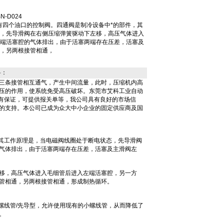
N-D024
具有四个油口的控制阀。四通阀是制冷设备中*的部件，其
，先导滑阀在右侧压缩弹簧驱动下左移，高压气体进入
端活塞腔的气体排出，由于活塞两端存在压差，活塞及
，另两根接管相通，
料：
c三条接管相互通气，产生中间流量，此时，压缩机内高
压的作用，使系统免受高压破坏。东莞市艾科工业自动
量有保证，可提供报关单等，我公司具有良好的市场信
的支持。本公司已成为众大中小企业的固定供应商及国
，其工作原理是，当电磁阀线圈处于断电状态，先导滑阀
气体排出，由于活塞两端存在压差，活塞及主滑阀左
移，高压气体进入毛细管后进入左端活塞腔，另一方
管相通，另两根接管相通，形成制热循环。
螺线管/先导型，允许使用现有的小螺线管，从而降低了
。