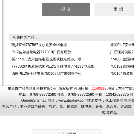
相关同类产品：
现货直销787587皮尔兹安全继电器
德国PILZ安全
PILZ皮尔兹继电器777310广联有现货
广联现货供应7
买777303皮尔兹继电器现货就找东莞市广联
774080德国
777302销售原装德国PILZ安全继电器774133型现货
750109德国
德国PILZ安全继电器750109型广东销售中心
750104原装
东莞市广联自动化科技有限公司 版权所有 总访问量：
1140918
地址：东莞市南城
电话：0769-89772590 传真：0769-89772590 手机：1334262837
GoogleSitemap
网址：www.dgakgy.com 技术支持：
化工仪器网
管理
主营产品：专业进口电磁阀、气缸、泵、传感器、继电器、开关、离合器、过滤器、滤
阀.等产品