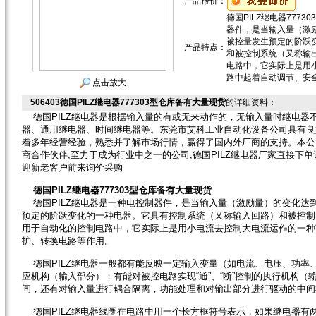
产品报价：
德国PILZ继电器777
器件，是当输入量（激
被控量发生预定的阶跃
产品特点：
和被控制系统（又称输
电路中，它实际上是用小
路中起着自动调节、安
点击放大
506403德国PILZ继电器777303型仓库备有大量现货
的详细资料：
德国PILZ继电器是根据输入量的有或无来动作的，无输入量时继电器
器、通用继电器、时间继电器等。东莞市艾科工业自动化设备公司具有良
着多年经营经验，熟悉并了解市场行情，赢得了国内外厂商的支持。本公
商合作伙伴,至力于成为行业中之一的公司,德国PILZ继电器厂家直接下
迎新老客户前来询价采购
德国PILZ继电器777303型仓库备有大量现货
德国PILZ继电器是一种电控制器件，是当输入量（激励量）的变化达
预定的阶跃变化的一种电器。它具有控制系统（又称输入回路）和被控制
用于自动化的控制电路中，它实际上是用小电流去控制大电流运作的一种
护、转换电路等作用。
德国PILZ继电器一般都有能反映一定输入变量（如电流、电压、功率
应机构（输入部分）；有能对被控电路实现“通”、“断”控制的执行机构
间，还有对输入量进行耦合隔离，功能处理和对输出部分进行驱动的中间
德国PILZ继电器线圈在电路中用一个长方框符号表示，如果继电器有