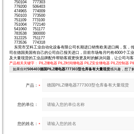
750104 777303
779200 506403
474965 774009
750103 773500
751109 773100
751004 772140
541060 751177
783538 380000
312225 751177
773536 774318
东莞市艾科工业自动化设备有限公司长期进口销售欧美进口阀，泵，传
司在德国美国有自己的公司自己报关进口，目前市场每月约有4000个工
及大量现货的工业品牌配件帮助客观更快更及时的解决问题，让公司与客
产品相关关键字：
PILZ继电器
PILZ时间继电器
PILZ安全继电器
PILZ控制器
PI
如果你对
506403德国PILZ继电器777303型仓库备有大量现货
感兴趣，想了
产品：
您的单位：
您的姓名：