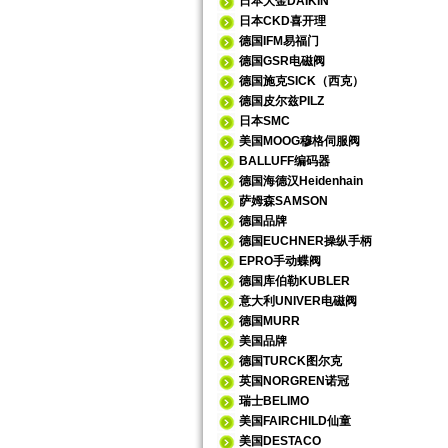
日本大金DAIKIN
日本CKD喜开理
德国IFM易福门
德国GSR电磁阀
德国施克SICK（西克）
德国皮尔兹PILZ
日本SMC
美国MOOG穆格伺服阀
BALLUFF编码器
德国海德汉Heidenhain
萨姆森SAMSON
德国品牌
德国EUCHNER操纵手柄
EPRO手动蝶阀
德国库伯勒KUBLER
意大利UNIVER电磁阀
德国MURR
美国品牌
德国TURCK图尔克
英国NORGREN诺冠
瑞士BELIMO
美国FAIRCHILD仙童
美国DESTACO