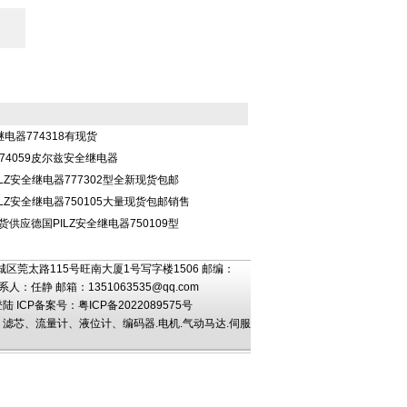
继电器774318有现货
74059皮尔兹安全继电器
PILZ安全继电器777302型全新现货包邮
PILZ安全继电器750105大量现货包邮销售
现货供应德国PILZ安全继电器750109型
区莞太路115号旺南大厦1号写字楼1506 邮编：
5 联系人：任静 邮箱：
1351063535@qq.com
登陆
ICP备案号：
粤ICP备2022089575号
芯、流量计、液位计、编码器.电机.气动马达.伺服