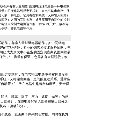
303型仓库备有大量现货 德国PILZ继电器是一种电控制
励量）的变化达到规定要求时，在电气输出电路中使
变化的一种电器。它具有控制系统（又称输入回路）
出回路）之间的互动关系。通常应用于自动化的控制
电流去控制大电流运作的一种“自动开关"。故在电
全保护、转换电路等作用。
不动作，有输入量时继电器动作，如中间继电
好的市场信誉，专业的销售和技术服务团队，凭
司已成为众大中小企业的固定供应商及国内贸易
单订货，*，质量有保证，仓库备有大理现货，欢
到规定要求时，在电气输出电路中使被控量发生
系统（又称输出回路）之间的互动关系。通常应
“自动开关”。故在电路中起着自动调节、安全保
、阻抗、频率、温度、压力、速度、光等）的感
（输出部分）；在继电器的输入部分和输出部分之
机构（驱动部分）。
两个线圈，就画两个并列的长方框。同时在长方