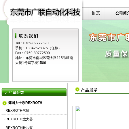
首 页
公司简
Tel：0769-89772590
手机：13342628375（任静）
Fax：0769-89772590
地址：东莞市南城区莞太路115号旺南
大厦1号写字楼1506
德国力士乐REXROTH
·
REXROTH气缸
·
REXROTH放大器
·
REXROTH叶片泵