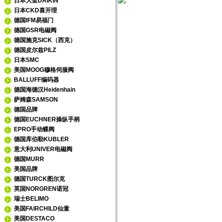
日本大金DAIKIN
日本CKD喜开理
德国IFM易福门
德国GSR电磁阀
德国施克SICK（西克）
德国皮尔兹PILZ
日本SMC
美国MOOG穆格伺服阀
BALLUFF编码器
德国海德汉Heidenhain
萨姆森SAMSON
德国品牌
德国EUCHNER操纵手柄
EPRO手动蝶阀
德国库伯勒KUBLER
意大利UNIVER电磁阀
德国MURR
美国品牌
德国TURCK图尔克
英国NORGREN诺冠
瑞士BELIMO
美国FAIRCHILD仙童
美国DESTACO