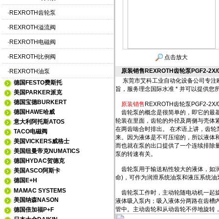
·
REXROTH齿轮泵
·
REXROTH溢流阀
·
REXROTH电磁阀
·
REXROTH比例阀
点击放大
原装销售REXROTH齿轮泵PGF2-2X/0
·
REXROTH油泵
东莞市艾科工业自动化设备公司专注欧美
德国FESTO费斯托
旨，服务理念国际水准 * 并可以提供您
美国PARKER派克
德国宝德BURKERT
原装销售
REXROTH齿轮泵PGF2-2X/
德国HAWE哈威
齿轮泵的概念是很简单的，即它的最基
轮装在里面，齿轮的外径及两侧与壳体
意大利阿托斯ATOS
在两齿啮合时排出。 在术语上讲，齿
TACO电磁阀
来。因为液体是不可压缩的，所以液体
美国VICKERS威格士
而也就在泵的出口提供了一个连续排除
美国纽曼帝克NUMATICS
泵的转速有关。
德国HYDAC贺德克
齿轮泵用于输送粘性较大的液体，如润
美国ASCO阿斯卡
命)，可作为润滑系统油泵和液压系统
德国E+H
MAMAC SYSTEMS
齿轮泵工作时，主动轮随电动机一起旋
美国纳森NASON
液体吸入泵内；吸入液体分两路在齿槽
管中。主动齿轮和从动齿轮不停地旋转
德国倍加福P+F