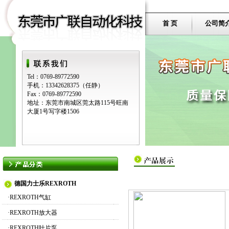
首 页
公司简
Tel：0769-89772590
手机：13342628375（任静）
Fax：0769-89772590
地址：东莞市南城区莞太路115号旺南
大厦1号写字楼1506
德国力士乐REXROTH
·
REXROTH气缸
·
REXROTH放大器
·
REXROTH叶片泵