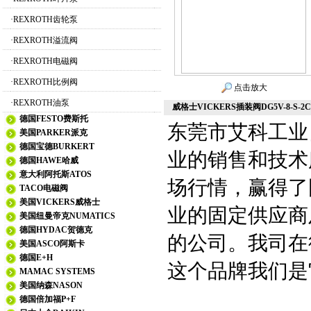
·
REXROTH齿轮泵
·
REXROTH溢流阀
·
REXROTH电磁阀
·
REXROTH比例阀
点击放大
·
REXROTH油泵
威格士VICKERS插装阀DG5V-8-S-2C-
德国FESTO费斯托
东莞市艾科工业
美国PARKER派克
德国宝德BURKERT
业的销售和技术
德国HAWE哈威
意大利阿托斯ATOS
场行情，赢得了
TACO电磁阀
美国VICKERS威格士
业的固定供应商
美国纽曼帝克NUMATICS
德国HYDAC贺德克
的公司。我司在
美国ASCO阿斯卡
德国E+H
这个品牌我们是
MAMAC SYSTEMS
美国纳森NASON
德国倍加福P+F