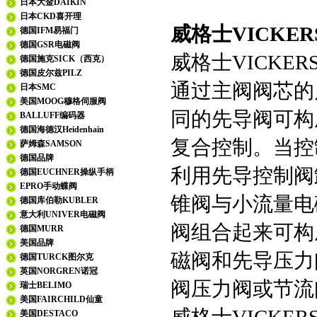
日本大金DAIKIN
日本CKD喜开理
威格士VICKERS插
德国IFM易福门
德国GSR电磁阀
威格士VICK
德国施克SICK（西克）
德国皮尔兹PILZ
通过主阀阀芯的
日本SMC
美国MOOG穆格伺服阀
同的先导阀可构
BALLUFF编码器
德国海德汉Heidenhain
复合控制。当控
萨姆森SAMSON
德国品牌
利用先导控制阀
德国EUCHNER操纵手柄
EPRO手动蝶阀
锥阀与小流量电
德国库伯勒KUBLER
意大利UNIVER电磁阀
阀组合起来可构
德国MURR
美国品牌
磁阀和先导压力
德国TURCK图尔克
英国NORGREN诺冠
阀压力阀或节流
瑞士BELIMO
美国FAIRCHILD仙童
美国DESTACO