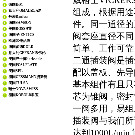
威格士VICK
德国IFM
组成，根据用途
意大利OMAL欧玛尔
丹麦Danfoss
件。同一通径的
德国SAMSON
美国ROSS罗斯
阀套座直径不同
德国AVENTICS
欧洲其他品牌
简单、工作可靠
德国多德DOLD
意大利GEFRAN杰佛伦
二通插装阀是插
美国巴士德barksdale
美国POSI-FLATE
配以盖板、先导
美国SEL
德国GESSMANN捷斯曼
基本组件有且只
美国TULSA
瑞士NOVA SWISS
芯为锥阀，密封
德国KOBOLD科宝
一阀多用，易组
插装阀与我们所
达到1000L/m