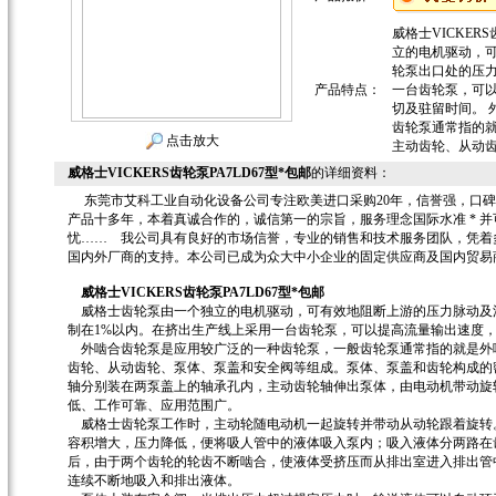
威格士VICKER
立的电机驱动，
轮泵出口处的压力
产品特点：
一台齿轮泵，可
切及驻留时间。 
齿轮泵通常指的
点击放大
主动齿轮、从动
威格士VICKERS齿轮泵PA7LD67型*包邮
的详细资料：
东莞市艾科工业自动化设备公司专注欧美进口采购20年，信誉强，口碑好
产品十多年，本着真诚合作的，诚信第一的宗旨，服务理念国际水准 * 并
忧…… 我公司具有良好的市场信誉，专业的销售和技术服务团队，凭着
国内外厂商的支持。本公司已成为众大中小企业的固定供应商及国内贸易
威格士VICKERS齿轮泵PA7LD67型*包邮
威格士齿轮泵由一个独立的电机驱动，可有效地阻断上游的压力脉动及
制在1%以内。在挤出生产线上采用一台齿轮泵，可以提高流量输出速度
外啮合齿轮泵是应用较广泛的一种齿轮泵，一般齿轮泵通常指的就是外
齿轮、从动齿轮、泵体、泵盖和安全阀等组成。泵体、泵盖和齿轮构成的
轴分别装在两泵盖上的轴承孔内，主动齿轮轴伸出泵体，由电动机带动旋
低、工作可靠、应用范围广。
威格士齿轮泵工作时，主动轮随电动机一起旋转并带动从动轮跟着旋转
容积增大，压力降低，便将吸人管中的液体吸入泵内；吸入液体分两路在
后，由于两个齿轮的轮齿不断啮合，使液体受挤压而从排出室进入排出管
连续不断地吸入和排出液体。