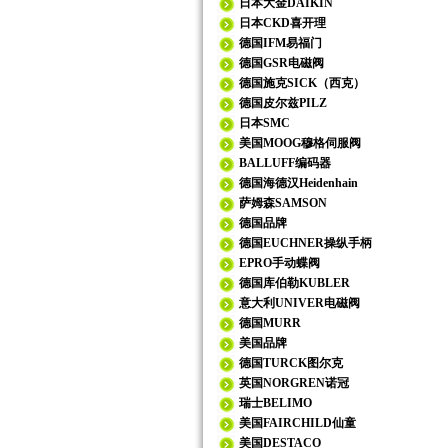
日本大金DAIKIN
日本CKD喜开理
德国IFM易福门
德国GSR电磁阀
德国施克SICK（西克）
德国皮尔兹PILZ
日本SMC
美国MOOG穆格伺服阀
BALLUFF编码器
德国海德汉Heidenhain
萨姆森SAMSON
德国品牌
德国EUCHNER操纵手柄
EPRO手动蝶阀
德国库伯勒KUBLER
意大利UNIVER电磁阀
德国MURR
美国品牌
德国TURCK图尔克
英国NORGREN诺冠
瑞士BELIMO
美国FAIRCHILD仙童
美国DESTACO