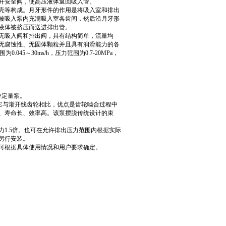
开安全阀，使高压液体返回吸入管。
壳等构成。月牙形件的作用是将吸入室和排出
被吸入泵内充满吸入室各齿间，然后沿月牙形
液体被挤压而送进排出管。
无吸入阀和排出阀，具有结构简单，流量均
无腐蚀性、无固体颗粒并且具有润滑能力的各
45～30ms/h，压力范围为0.7-20MPa，
作定量泵。
它与渐开线齿轮相比，优点是齿轮啮合过程中
、寿命长、效率高。该泵摆脱传统设计的束
1.5倍。也可在允许排出压力范围内根据实际
另行安装。
可根据具体使用情况和用户要求确定。