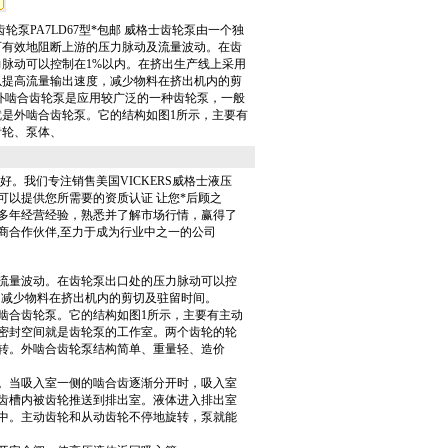
S齿轮泵PA7LD67型*包邮 威格士齿轮泵由一个独
可有效地阻断上游的压力脉动及流量波动。在齿
脉动可以控制在1%以内。在挤出生产线上采用
以提高流量输出速度，减少物料在挤出机内的剪
外啮合齿轮泵是应用较广泛的一种齿轮泵，一般
就是外啮合齿轮泵。它的结构如图1所示，主要有
齿轮、泵体、
。我们专注销售美国VICKERS威格士液压
可以提供您所需要的资质认证 让您*后顾之
多年经营经验，熟悉并了解市场行情，赢得了
商合作伙伴,至力于成为行业中之一的公司
流量波动。在齿轮泵出口处的压力脉动可以控
，减少物料在挤出机内的剪切及驻留时间。
啮合齿轮泵。它的结构如图1所示，主要有主动
密封空间就是齿轮泵的工作室。两个齿轮的轮
转。外啮合齿轮泵结构简单、重量轻、造价
。当吸入室一侧的啮合齿逐渐分开时，吸入室
齿槽内被齿轮推送到排出室。液体进入排出室
中。主动齿轮和从动齿轮不停地旋转，泵就能