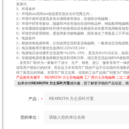
直接式。
3、环境条件
1）环境的zui高和zui低温度应选在允许范围之内；
2）环境中相对湿度高及有水滴雨淋等场合，应选防水电磁阀；
3）环境中经常有振动，颠簸和冲击等场合应选特殊品种，例如船用电磁阀
4）在有腐蚀性或爆炸性环境中的使用应优先根据安全性要求选用耐发蚀型
5）环境空间若受限制，需选用多功能电磁阀，因其省去了旁路及三只手
4、电源条件
1）根据供电电源种类，分别选用交流和直流电磁阀。一般来说交流电源取
2）电压规格用尽量优先选用AC220V.DC24V；
3）电源电压波动通常交流选用+%10%.-15%，直流允许±%10左右，
4）应根据电源容量选择额定电流和消耗功率。须注意交流起动时VA值较
，东莞市广联作为一家集中了设计、生产、销售、进口、服务等等于一体的
深受用户朋友们的好评。而且近几年东莞市广联的产品不仅在国内市场取
得了新层次的突破。东莞市广联立志将、优质的工业产品推广到更为广阔
产品相关关键字：
REXROTH 力士乐电磁阀
工厂用力士乐电磁阀
二位二
如果你对
REXROTH 力士乐叶片泵
感兴趣，想了解更详细的产品信息，填
产品：
您的单位：