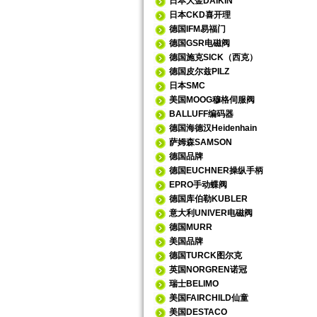
日本大金DAIKIN
日本CKD喜开理
德国IFM易福门
德国GSR电磁阀
德国施克SICK（西克）
德国皮尔兹PILZ
日本SMC
美国MOOG穆格伺服阀
BALLUFF编码器
德国海德汉Heidenhain
萨姆森SAMSON
德国品牌
德国EUCHNER操纵手柄
EPRO手动蝶阀
德国库伯勒KUBLER
意大利UNIVER电磁阀
德国MURR
美国品牌
德国TURCK图尔克
英国NORGREN诺冠
瑞士BELIMO
美国FAIRCHILD仙童
美国DESTACO