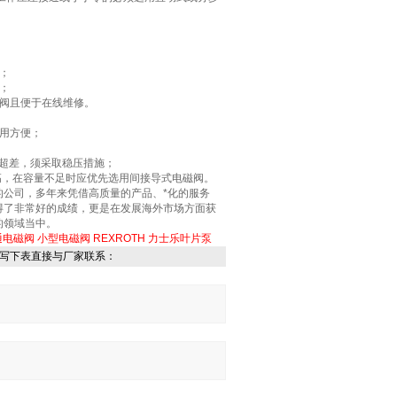
；
；
动阀且便于在线维修。
用方便；
如若超差，须采取稳压措施；
高，在容量不足时应优先选用间接导式电磁阀。
公司，多年来凭借高质量的产品、*化的服务
得了非常好的成绩，更是在发展海外市场方面获
的领域当中。
通电磁阀
小型电磁阀
REXROTH 力士乐叶片泵
写下表直接与厂家联系：