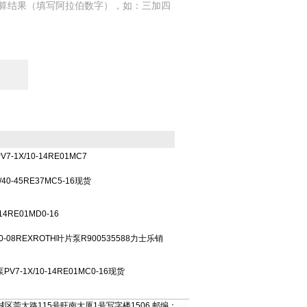
算结果（填写阿拉伯数字），如：三加四
-1X/10-14RE01MC7
40-45RE37MC5-16现货
4RE01MD0-16
1 MC0-08REXROTH叶片泵R900535588力士乐销
V7-1X/10-14RE01MC0-16现货
区莞太路115号旺南大厦1号写字楼1506 邮编：