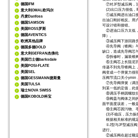
德国IFM
⑦对JF型减压阀，
(2)出口压力很低
意大利OMAL欧玛尔
①减压阀进出油口接
丹麦Danfoss
出油口刚好相反。用户
德国SAMSON
可设计错和接错。
美国ROSS罗斯
②进油口压力太低，
德国AVENTICS
障）。
欧洲其他品牌
③减压阀下游回路负
④先导阀（锥阀）与
德国多德DOLD
缺口，造成先导阀芯
意大利GEFRAN杰佛伦
⑤拆修时，漏装锥阀
美国巴士德barksdale
⑥主阀芯上长阻尼孔被
美国POSI-FLATE
传递不到先导锥阀上
美国SEL
阀变成一个弹簧力很
压阀节流口关小ymi
德国GESSMANN捷斯曼
⑦先导阀弹簧（调压
美国TULSA
到某一低的定值，此
瑞士NOVA SWISS
⑧调压手柄因螺纹拉
德国KOBOLD科宝
⑨阀盖与阀体之间的
面平面度误差，一般
⑩主阀芯因污物、毛
(3)不稳压，压力振
根据相关标准的规定，
①J型与JF型减压
进行。
②减压阀在超过额定