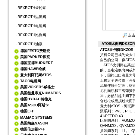
·
REXROTH齿轮泵
·
REXROTH溢流阀
·
REXROTH电磁阀
·
REXROTH比例阀
点击
​ATOS比例阀DKZOR-A
·
REXROTH油泵
ATOS比例阀DKZOR-AE
德国FESTO费斯托
艾科公司已成为众大
美国PARKER派克
自己的公司，像ATO
德国宝德BURKERT
ATOS比例阀在某
德国HAWE哈威
的，当电液换向阀或
意大利阿托斯ATOS
下，因阀出口流量为零
上接近全关位置（开
TACO电磁阀
流量连续性定理，这
美国VICKERS威格士
尼孔面积和主阀弹簧
美国纽曼帝克NUMATICS
加，必然引起主阀下
德国HYDAC贺德克
合过松或磨损过大而
美国ASCO阿斯卡
意大利ATOS（阿托
德国E+H
泵系列：PVL，PFG，PV
41/PFEDO-43
MAMAC SYSTEMS
比例阀系列：AGMZO，A
美国纳森NASON
QVHMZO，QVKMZO
德国倍加福P+F
插装阀系列：LI，LIQV-L