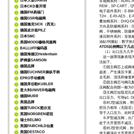
日本大金DAIKIN
常规阀系列：ADRL-AG
REM，SP-CART，QV
日本CKD喜开理
电子器件系列：E-BM-AC
德国IFM易福门
T2H，E-RI-AES，E-R
德国GSR电磁阀
叠加阀系列：DHQ-DKQ，
德国施克SICK（西克）
方向及防爆阀系列：DHI
德国皮尔兹PILZ
阀，不锈钢阀，防爆阀
日本SMC
液压附件系列：安装
油缸/伺服缸：数字执
美国MOOG穆格伺服阀
ATOS比例阀
以下几点
BALLUFF编码器
（1）出口压力几乎
德国海德汉Heidenhain
这一故障现象表现为
萨姆森SAMSON
法如下。
德国品牌
①因主阀芯上或阀体
德国EUCHNER操纵手柄
超差，产生液压卡紧，
去毛刺、清洗和修复
EPRO手动蝶阀
②因主阀芯与阀孔配
德国库伯勒KUBLER
压阀配合间隙一般为0.
意大利UNIVER电磁阀
③主阀芯短阻尼孔或
德国MURR
出口压力。可用φ1.
美国品牌
④对J型减压阀，带
腔压力相等（无阻尼
德国TURCK图尔克
等于入口压力。此时
英国NORGREN诺冠
⑤JF型减压阀，出
瑞士BELIMO
处于大开度而不减压
美国FAIRCHILD仙童
⑥对J型管式阀，拆修
美国DESTACO
使主阀顶在大开度而