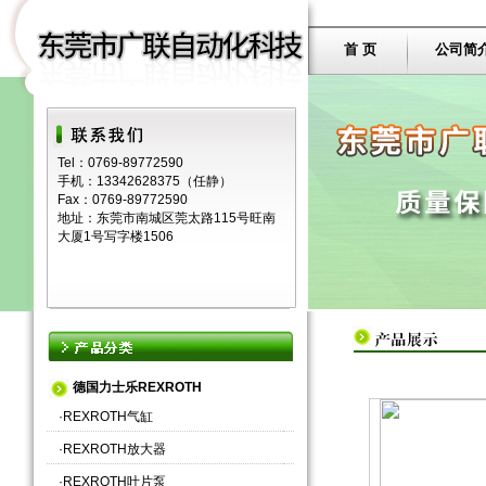
首 页
公司简
Tel：0769-89772590
手机：13342628375（任静）
Fax：0769-89772590
地址：东莞市南城区莞太路115号旺南
大厦1号写字楼1506
德国力士乐REXROTH
·
REXROTH气缸
·
REXROTH放大器
·
REXROTH叶片泵