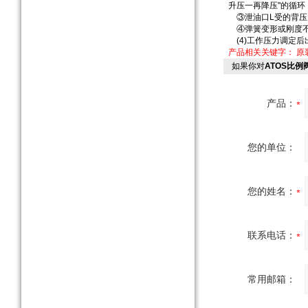
升压一再降压"的循
③泄油口L受的背压
④弹簧变形或刚度不
(4)工作压力调定后
产品相关关键字：
原
如果你对
​ATOS比例阀
产品：
您的单位：
您的姓名：
联系电话：
常用邮箱：