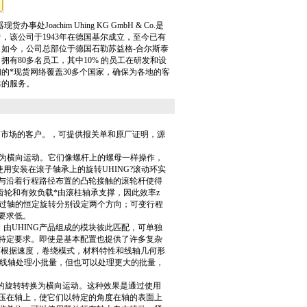
办事处Joachim Uhing KG GmbH & Co.是
，该公司于1943年在德国基尔成立，至今已有
。如今，公司总部位于德国石勒苏益格-合尔斯泰
拥有80多名员工，其中10% 的员工在研发和设
的*现货网络覆盖30多个国家，确保为各地的客
靠的服务。
内市场的客户。，可提供报关单和原厂证明，源
换为横向运动。它们像螺杆上的螺母一样操作，
用安装在滚子轴承上的旋转UHING?滚动环实
与沿着行程路径布置的凸轮接触的滚轮杆使得
齿轮和有效负载*由滚柱轴承支撑，因此效率z
可以通过轴的恒定旋转分别设定两个方向；可变行程
要求低。
卷机。由UHING产品组成的模块彼此匹配，可单独
特定要求。即使是基本配置也提供了许多复杂
可根据速度，卷绕模式，材料特性和线轴几何形
使用少量线轴处理小批量，但也可以处理更大的批量，
轴的旋转转换为横向运动。这种效果是通过使用
压在轴上，使它们以特定的角度在轴的表面上