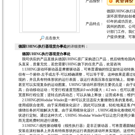
产品报价：
德国UHING执行器现货
滚环原理的始创者
65年的成功历史
产品特点：
因州的西郊。公司
计部门工作。我们
户提供便捷、可
点击放大
德国UHING执行器现货办事处
的详细资料：
德国UHING执行器现货办事处
我司供应的产品直接从德国UHING原厂采购进口产品，然后销售给国
头直采，质量无忧，若您需要UHING旗下的任意产品，欢迎咨询
1.UHING滚动环驱动器是摩擦驱动器，可将普通轴的恒定旋转运动转
但有一个俯仰-左手或左手-可以精确调整，可以等于零。这种效果是通过使
现的，并且具有特殊形状的运行表面，该运行表面压靠在旋转轴上。能够
甚至可以实现复杂的运动图案。UHING?滚动环原理的主要优点是：由于
高；自动移动运动；可变行程速度范围从0 m/s到最大；4.2 m/s；也
宽度和行程位置；逆转点的高动态；可以从轴上释放；运营成本低；维护
2.UHING的Modular Winder是一种可以灵活适应大量缠绕任务的复
使用或联合使用。由于采用模块化设计，因此可以快速，轻松地满足客户
缠绕任务的可能解决方案。由于采用模块化设计，UHING模块化卷绕机
状进行定制。通过这种方式，UHING Modular Winder可以让您只
而无需耗费时间进行调整。
3.UHING?-线性驱动螺母（线性执行器）是非正驱动器，可将普通圆
安装在滚柱轴承上并具有特殊形状的运行表面的滚动环来实现的。这些环