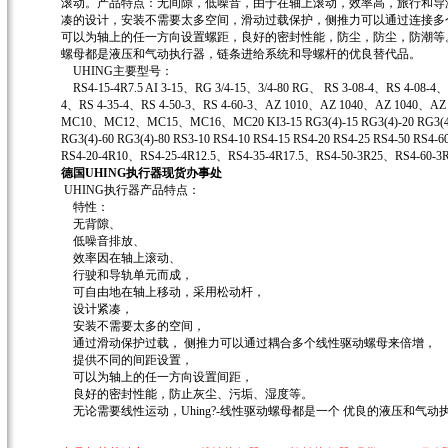
滚动。产品特点：无间隙，低噪音，由于在轴上滚动，效率高，旅行和导
凑的设计，安装不需要太多空间，滑动过载保护，侧推力可以通过连接多
可以为轴上的任一方向设置螺距，良好的密封性能，防尘，防尘，防潮等。无
螺母都是液压和气动执行器，链条进给系统和导螺杆的优良替代品。
UHING主要型号：
RS4-15-4R7.5 AI 3-15、RG 3/4-15、3/4-80 RG、 RS 3-08-4、RS 4-08-4、
4、RS 4-35-4、RS 4-50-3、RS 4-60-3、AZ 1010、AZ 1040、AZ 1040、A
MC10、MC12、MC15、MC16、MC20 KI3-15 RG3(4)-15 RG3(4)-20 RG3(4)-22
RG3(4)-60 RG3(4)-80 RS3-10 RS4-10 RS4-15 RS4-20 RS4-25 RS4-50 RS
RS4-20-4R10、RS4-25-4R12.5、RS4-35-4R17.5、RS4-50-3R25、RS4-60-3R
德国UHING执行器现货办事处
UHING执行器产品特点：
特性：
无背隙、
低噪音排放、
效率因在轴上滚动、
行驶和导轨单元而成，
可自由地在轴上移动，采用松动杆，
设计紧凑，
安装不需要太多的空间，
通过滑动保护过载， 侧推力可以通过耦合多个线性驱动螺母来倍增，
提供不同的间距设置，
可以为轴上的任一方向设置间距，
良好的密封性能，防止灰尘、污垢、湿度等。
无论需要线性运动，Uhing?-线性驱动螺母都是一个 优良的液压和气