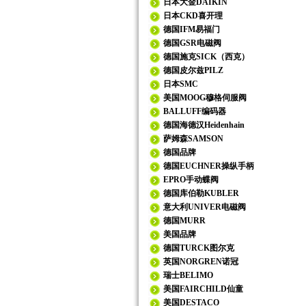
日本大金DAIKIN
日本CKD喜开理
德国IFM易福门
德国GSR电磁阀
德国施克SICK（西克）
德国皮尔兹PILZ
日本SMC
美国MOOG穆格伺服阀
BALLUFF编码器
德国海德汉Heidenhain
萨姆森SAMSON
德国品牌
德国EUCHNER操纵手柄
EPRO手动蝶阀
德国库伯勒KUBLER
意大利UNIVER电磁阀
德国MURR
美国品牌
德国TURCK图尔克
英国NORGREN诺冠
瑞士BELIMO
美国FAIRCHILD仙童
美国DESTACO