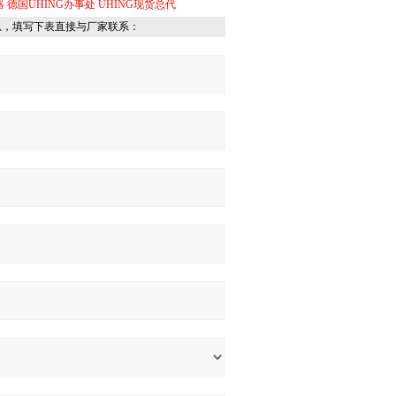
器
德国UHING办事处
UHING现货总代
息，填写下表直接与厂家联系：