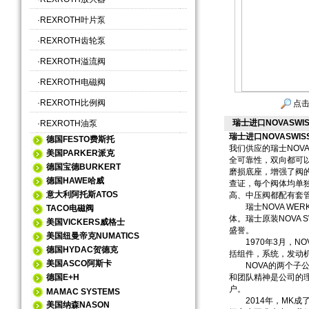
·
REXROTH叶片泵
·
REXROTH齿轮泵
·
REXROTH溢流阀
·
REXROTH电磁阀
·
REXROTH比例阀
点击
瑞士进口NOVASWI
·
REXROTH油泵
瑞士进口NOVASWIS
德国FESTO费斯托
我们供应的瑞士NOVA
美国PARKER派克
全可靠性，双向都可
德国宝德BURKERT
磨损底座，增强了阀
德国HAWE哈威
查证，每个阀体均单独
意大利阿托斯ATOS
高、中压阀都配有套
瑞士NOVA WER
TACO电磁阀
体。瑞士原装NOVA
美国VICKERS威格士
盛誉。
美国纽曼帝克NUMATICS
1970年3月，NO
德国HYDAC贺德克
括组件，系统，发动
美国ASCO阿斯卡
NOVA的两个子公
德国E+H
和团队精神是公司的理
户。
MAMAC SYSTEMS
2014年，MK成了
美国纳森NASON