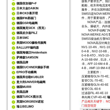
据客户要求生产。我
德国倍加福P+F
船舶，机车和电流发
日本大金DAIKIN
服务， 并在法国和德
日本CKD喜开理
SWISS是NOVA 
件，用于重要场所，产品
德国IFM易福门
NOVA产品：连接、
德国GSR电磁阀
全头、爆破片、内外
德国施克SICK（西克）
NOVA手动阀门NO
德国皮尔兹PILZ
NOVA WERKE AG
日本SMC
SWISS柴油机引擎NOV
美国MOOG穆格伺服阀
NOVA高压针阀主
NV1-10-4N，NV1-10
BALLUFF编码器
0-4-B，NV2-10-6B，
德国海德汉Heidenhain
0-4-B-ATO，NV3-10
萨姆森SAMSON
A-10-6B-6M，ELB，C
德国品牌
-B，AFF-10-6M-4-B
德国EUCHNER操纵手柄
4-B，AMF-10-9M-4-
EPRO手动蝶阀
主要配件：
压紧螺母GLN-70-4E;
德国库伯勒KUBLER
套管COL-70-4E;
意大利UNIVER电磁阀
压紧螺母GLN-40-6E
德国MURR
套管COL-60-6
美国品牌
过滤器FIL-40-4E-10
德国TURCK图尔克
单向阀 CVP-40-4E
瑞
产品相关关键字：
N
英国NORGREN诺冠
门现货现货
瑞士BELIMO