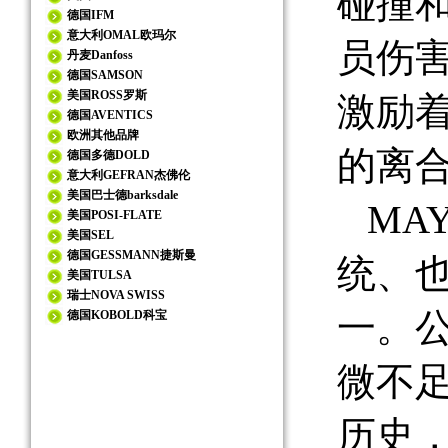
碰撞
德国IFM
意大利OMAL欧玛尔
员伤
丹麦Danfoss
德国SAMSON
美国ROSS罗斯
激励
德国AVENTICS
欧洲其他品牌
的离
德国多德DOLD
意大利GEFRAN杰佛伦
美国巴士德barksdale
MA
美国POSI-FLATE
美国SEL
德国GESSMANN捷斯曼
统、也
美国TULSA
瑞士NOVA SWISS
一。公
德国KOBOLD科宝
微不足
历史，