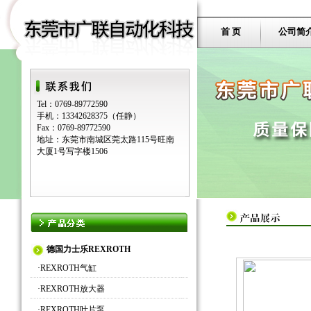
首 页
公司简
Tel：0769-89772590
手机：13342628375（任静）
Fax：0769-89772590
地址：东莞市南城区莞太路115号旺南
大厦1号写字楼1506
德国力士乐REXROTH
·
REXROTH气缸
·
REXROTH放大器
·
REXROTH叶片泵