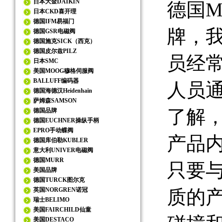
日本大金DAIKIN
德国M
日本CKD喜开理
德国IFM易福门
牌，
德国GSR电磁阀
德国施克SICK（西克）
德国皮尔兹PILZ
员经
日本SMC
美国MOOG穆格伺服阀
BALLUFF编码器
人员
德国海德汉Heidenhain
萨姆森SAMSON
了解，
德国品牌
德国EUCHNER操纵手柄
EPRO手动蝶阀
产品
德国库伯勒KUBLER
意大利UNIVER电磁阀
德国MURR
只要
美国品牌
德国TURCK图尔克
英国NORGREN诺冠
质的
瑞士BELIMO
美国FAIRCHILD仙童
美国DESTACO