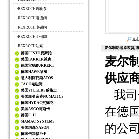
·
REXROTH齿轮泵
·
REXROTH溢流阀
·
REXROTH电磁阀
·
REXROTH比例阀
点击
·
REXROTH油泵
麦尔制动器原装货,德
德国FESTO费斯托
麦尔制
美国PARKER派克
德国宝德BURKERT
德国HAWE哈威
供应
意大利阿托斯ATOS
TACO电磁阀
美国VICKERS威格士
我司
美国纽曼帝克NUMATICS
德国HYDAC贺德克
在德
美国ASCO阿斯卡
德国E+H
MAMAC SYSTEMS
的公
美国纳森NASON
德国倍加福P+F