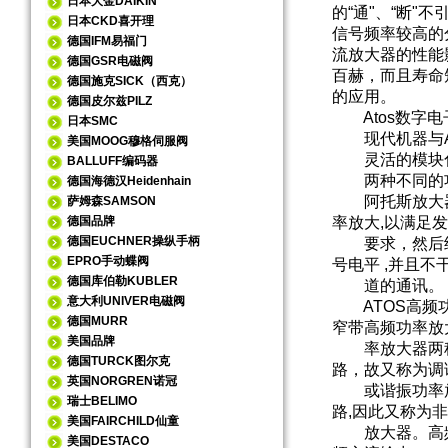
日本大金DAIKIN
的“通"、“断
日本CKD喜开理
信号频率较高的
德国IFM易福门
流放大器的性能
德国GSR电磁阀
百赫，而且寿命
德国施克SICK（西克）
的应用。
德国皮尔兹PILZ
Atos数字电
日本SMC
现代机器与At
美国MOOG穆格伺服阀
灵活的模块化
BALLUFF编码器
两种不同的功能
德国海德汉Heidenhain
阿托斯放大器原
萨姆森SAMSON
德国品牌
率放大,以满足
德国EUCHNER操纵手柄
要求，然后经过
EPRO手动蝶阀
号电平 ,并且不
德国库伯勒KUBLER
道的通讯。
意大利UNIVER电磁阀
ATOS高频功
德国MURR
窄带高频功率放
美国品牌
率放大器两种
德国TURCK图尔克
路，故又称为调
英国NORGREN诺冠
或谐振功率放
瑞士BELIMO
路,因此又称为
美国FAIRCHILD仙童
放大器。高频功
美国DESTACO