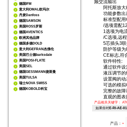
频交流输出
德国IFM
阿托斯放大板
意大利OMAL欧玛尔
功能参数出厂
丹麦Danfoss
标准型配用电
德国SAMSON
/选项需配12
美国ROSS罗斯
1选项为电流
德国AVENTICS
/C选项,远程
欧洲其他品牌
5芯插头3联接通
德国多德DOLD
防护等级为IP
意大利GEFRAN杰佛伦
美国巴士德barksdale
CE标志,符合
美国POSI-FLATE
软件特性:
美国SEL
通过软件设定
德国GESSMANN捷斯曼
液压调节的线
美国TULSA
设置阀的动态响应
瑞士NOVA SWISS
可选的模拟电子
德国KOBOLD科宝
完整的故障诊
直观的图表
产品相关关键字：
A
如果你对
E-RI-AE-
产品：