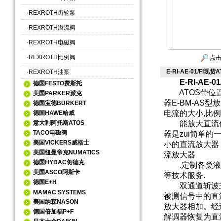
·
REXROTH齿轮泵
·
REXROTH溢流阀
·
REXROTH电磁阀
·
REXROTH比例阀
点击
E-RI-AE-01/FI现
·
REXROTH油泵
E-RI-AE-0
德国FESTO费斯托
ATOS带位置
美国PARKER派克
器E-BM-A
德国宝德BURKERT
电流的大小,比
德国HAWE哈威
意大利阿托斯ATOS
能放大直流信
TACO电磁阀
器是zui简单
美国VICKERS威格士
小的直流放大器
美国纽曼帝克NUMATICS
流放大器
德国HYDAC贺德克
.定制各类液压
美国ASCO阿斯卡
等技术服务.
德国E+H
双通道斩波式
MAMAC SYSTEMS
被测信号中的直
美国纳森NASON
放大器相加。经
德国倍加福P+F
解调器恢复为直