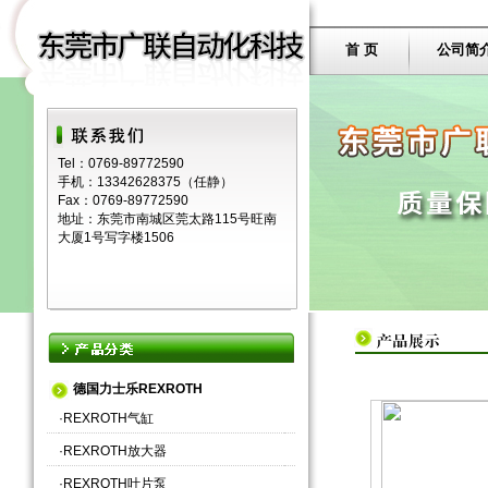
首 页
公司简
Tel：0769-89772590
手机：13342628375（任静）
Fax：0769-89772590
地址：东莞市南城区莞太路115号旺南
大厦1号写字楼1506
德国力士乐REXROTH
·
REXROTH气缸
·
REXROTH放大器
·
REXROTH叶片泵