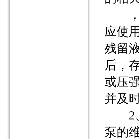
，每
应使
残留
后，
或压强
并及
2、
泵的