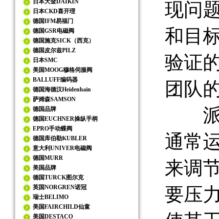
日本大金DAIKIN
现问
日本CKD喜开理
德国IFM易福门
和目
德国GSR电磁阀
德国施克SICK（西克）
德国皮尔兹PILZ
验证
日本SMC
美国MOOG穆格伺服阀
BALLUFF编码器
团队
德国海德汉Heidenhain
萨姆森SAMSON
派克
德国品牌
德国EUCHNER操纵手柄
EPRO手动蝶阀
通常
德国库伯勒KUBLER
意大利UNIVER电磁阀
德国MURR
来调
美国品牌
德国TURCK图尔克
英国NORGREN诺冠
要压
瑞士BELIMO
美国FAIRCHILD仙童
美国DESTACO