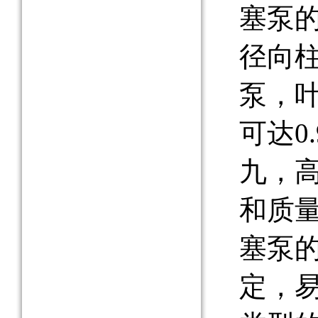
塞泵
径向
泵，
可达0
九，高
和质
塞泵
定，