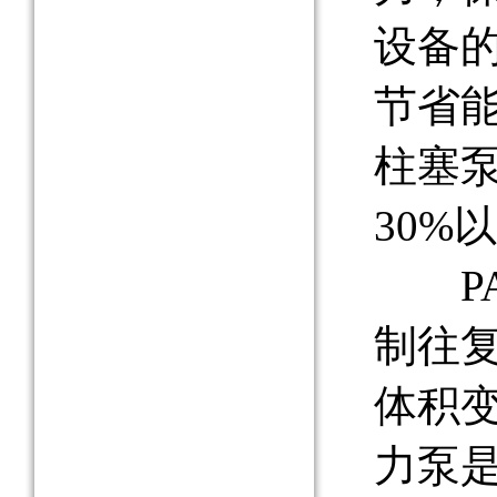
设备
节省
柱塞
30%
PA
制往
体积
力泵