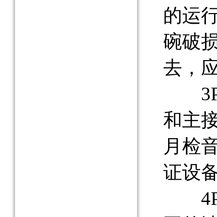
的运
碗破
去，
3PA
和主
月检
证设
4P