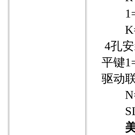
1=
K=安
4孔安
平键1
驱动联
N=密
SLC
美