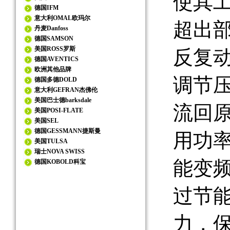
使其
德国IFM
意大利OMAL欧玛尔
超出
丹麦Danfoss
德国SAMSON
美国ROSS罗斯
反复
德国AVENTICS
欧洲其他品牌
调节
德国多德DOLD
意大利GEFRAN杰佛伦
美国巴士德barksdale
流回
美国POSI-FLATE
美国SEL
德国GESSMANN捷斯曼
用功
美国TULSA
瑞士NOVA SWISS
能变
德国KOBOLD科宝
过节
力，