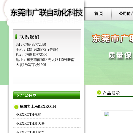
首 页
公司简
Tel：0769-89772590
手机：13342628375（任静）
Fax：0769-89772590
地址：东莞市南城区莞太路115号旺南
大厦1号写字楼1506
德国力士乐REXROTH
·
REXROTH气缸
·
REXROTH放大器
·
REXROTH叶片泵