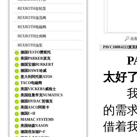
·
REXROTH齿轮泵
·
REXROTH溢流阀
·
REXROTH电磁阀
·
REXROTH比例阀
点击
·
REXROTH油泵
PAVC100R4222
德国FESTO费斯托
P
美国PARKER派克
德国宝德BURKERT
德国HAWE哈威
太好
意大利阿托斯ATOS
TACO电磁阀
美国VICKERS威格士
我们
美国纽曼帝克NUMATICS
德国HYDAC贺德克
的需
美国ASCO阿斯卡
德国E+H
MAMAC SYSTEMS
借着
美国纳森NASON
德国倍加福P+F