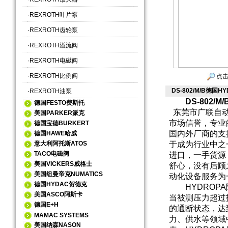
·
REXROTH叶片泵
·
REXROTH齿轮泵
·
REXROTH溢流阀
·
REXROTH电磁阀
·
REXROTH比例阀
点击
DS-802/M/B德国
·
REXROTH油泵
DS-802/
德国FESTO费斯托
东莞市广联自动
美国PARKER派克
市场信誉，专业
德国宝德BURKERT
国内外厂商的支
德国HAWE哈威
意大利阿托斯ATOS
于成为行业中之
TACO电磁阀
进口，一手货源
美国VICKERS威格士
舒心，没有后顾
美国纽曼帝克NUMATICS
动化设备服务为
德国HYDAC贺德克
HYDROPA
美国ASCO阿斯卡
当被测压力超过
德国E+H
的通断状态，达
MAMAC SYSTEMS
力、供水等领域
美国纳森NASON