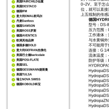
美国FAIRCHILD仙童
0~2V。至于
美国DESTACO
位，就可以直接
德国IFM
上五线制的传感
意大利OMAL欧玛尔
德国HYDR
丹麦Danfoss
型号：DS-802
德国SAMSON
压力范围：0,5至15
美国ROSS罗斯
工作液体：
德国AVENTICS
与水黄铜外
欧洲其他品牌
不可能用于爆
德国多德DOLD
连接：G 1/4
意大利GEFRAN杰佛伦
美国巴士德barksdale
流体温度：-35
美国POSI-FLATE
防护等级：IP
美国SEL
HYDROPA
德国GESSMANN捷斯曼
HydropaDS-
美国TULSA
HydropaDS-
瑞士NOVA SWISS
HydropaDS-3
德国KOBOLD科宝
HydropaDS-3
HydropaDS-
HydropaDS
HydropaZN
HydropaDS1