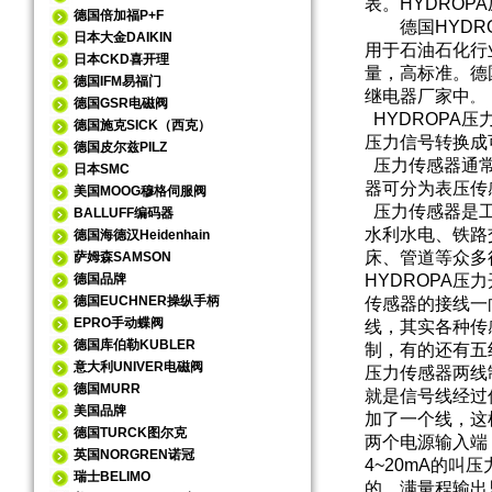
表。HYDRO
德国倍加福P+F
德国HYDRO
日本大金DAIKIN
用于石油石化行
日本CKD喜开理
量，高标准。德
德国IFM易福门
继电器厂家中
。
德国GSR电磁阀
HYDROPA压力
德国施克SICK（西克）
压力信号转换成
德国皮尔兹PILZ
压力传感器通常
日本SMC
器可分为表压传
美国MOOG穆格伺服阀
压力传感器是工
BALLUFF编码器
水利水电、铁路
德国海德汉Heidenhain
床、管道等众多
萨姆森SAMSON
德国品牌
HYDROPA压
德国EUCHNER操纵手柄
传感器的接线一
EPRO手动蝶阀
线，其实各种传
德国库伯勒KUBLER
制，有的还有五
意大利UNIVER电磁阀
压力传感器两线
德国MURR
就是信号线经过
美国品牌
加了一个线，这
德国TURCK图尔克
两个电源输入端
英国NORGREN诺冠
4~20mA的
瑞士BELIMO
的，满量程输出