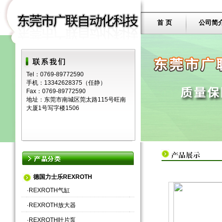
首 页
公司简
Tel：0769-89772590
手机：13342628375（任静）
Fax：0769-89772590
地址：东莞市南城区莞太路115号旺南
大厦1号写字楼1506
德国力士乐REXROTH
·
REXROTH气缸
·
REXROTH放大器
·
REXROTH叶片泵