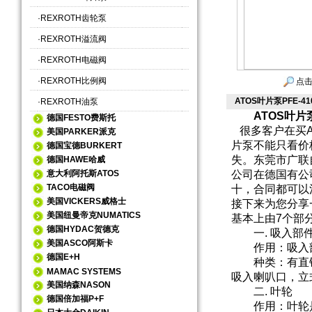
·
REXROTH齿轮泵
·
REXROTH溢流阀
·
REXROTH电磁阀
·
REXROTH比例阀
点击
ATOS叶片泵PFE-4
·
REXROTH油泵
ATOS叶片泵
德国FESTO费斯托
很多客户在买A
美国PARKER派克
片泵不能只看价
德国宝德BURKERT
失。东莞市广联
德国HAWE哈威
意大利阿托斯ATOS
公司在德国有公
TACO电磁阀
十，合同都可以
美国VICKERS威格士
接下来为您分享
美国纽曼帝克NUMATICS
基本上由7个部
德国HYDAC贺德克
一. 吸入部
美国ASCO阿斯卡
作用：吸入部
德国E+H
种类：有直锥
MAMAC SYSTEMS
吸入喇叭口，立
美国纳森NASON
二. 叶轮
德国倍加福P+F
作用：叶轮是