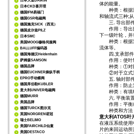
日本大金DAIKIN
体的能量。
日本CKD喜开理
种类：根据液体
德国IFM易福门
和轴流式三种;
德国GSR电磁阀
三. 导出部件
德国施克SICK（西克）
作用：导出部
德国皮尔兹PILZ
下一级叶轮，并
日本SMC
种类：根据泵的
美国MOOG穆格伺服阀
流体等。
BALLUFF编码器
四.支承部件
德国海德汉Heidenhain
作用：使叶轮
萨姆森SAMSON
德国品牌
种类：①对卧
德国EUCHNER操纵手柄
②对于立式泵
EPRO手动蝶阀
五. 轴封部
德国库伯勒KUBLER
作用：防止泵
意大利UNIVER电磁阀
种类：有填料
德国MURR
六. 平衡装
美国品牌
作用：平衡或
德国TURCK图尔克
种类和方法：①
英国NORGREN诺冠
意大利ATOS
瑞士BELIMO
在液压系统使用
美国FAIRCHILD仙童
片的来回运动所
美国DESTACO