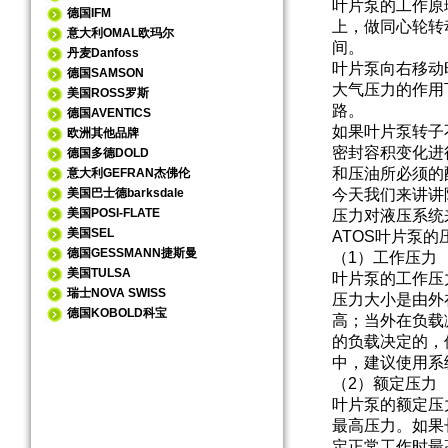
叶片泵的工作原
德国IFM
上，做同心轮转
意大利OMAL欧玛尔
间。
丹麦Danfoss
叶片泵向右移动
德国SAMSON
大气压力的作用
美国ROSS罗斯
路。
德国AVENTICS
如果叶片泵转子
欧洲其他品牌
密封容积变化进
德国多德DOLD
和压油所必须的
意大利GEFRAN杰佛伦
美国巴士德barksdale
今天我们来讲讲
美国POSI-FLATE
压力对液压系统
美国SEL
ATOS叶片泵
的
德国GESSMANN捷斯曼
（1）工作压力
美国TULSA
叶片泵的工作压
瑞士NOVA SWISS
压力大小是由外
德国KOBOLD科宝
高；当外在负载
的负载决定的，
中，建议使用系
（2）额定压力
叶片泵的额定压
最高压力。如果
定正常工作时最