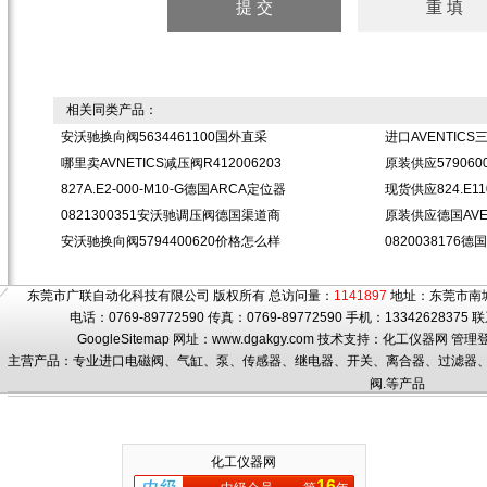
相关同类产品：
安沃驰换向阀5634461100国外直采
进口AVENTICS
哪里卖AVNETICS减压阀R412006203
原装供应57906
827A.E2-000-M10-G德国ARCA定位器
现货供应824.E1
0821300351安沃驰调压阀德国渠道商
原装供应德国AVEN
安沃驰换向阀5794400620价格怎么样
0820038176德
东莞市广联自动化科技有限公司 版权所有 总访问量：
1141897
地址：东莞市南城
电话：0769-89772590 传真：0769-89772590 手机：1334262837
GoogleSitemap
网址：www.dgakgy.com 技术支持：
化工仪器网
管理
主营产品：专业进口电磁阀、气缸、泵、传感器、继电器、开关、离合器、过滤器、滤
阀.等产品
化工仪器网
16