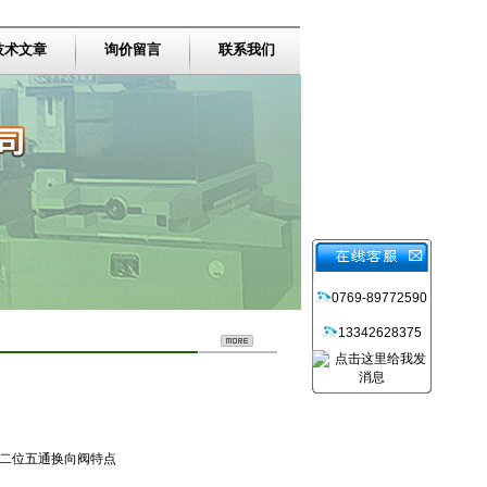
技术文章
询价留言
联系我们
0769-89772590
13342628375
沃驰二位五通换向阀特点