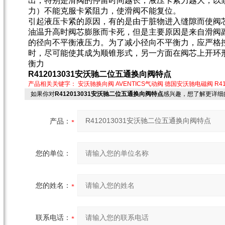
出，特别是滑阀的停留时间越长，液压卡紧力越大，以
力）不能克服卡紧阻力，使滑阀不能复位。
引起液压卡紧的原因，有的是由于脏物进入缝隙而使阀
油温升高时阀芯膨胀而卡死，但是主要原因是来自滑阀
的径向不平衡液压力。为了减小径向不平衡力，应严格
时，尽可能使其成为顺锥形式，另一方面在阀芯上开环
衡力
R412013031安沃驰二位五通换向阀特点
产品相关关键字：
安沃驰换向阀
AVENTICS气动阀
德国安沃驰电磁阀
R4
如果你对
R412013031安沃驰二位五通换向阀特点
感兴趣，想了解更详细
产品：
您的单位：
您的姓名：
联系电话：