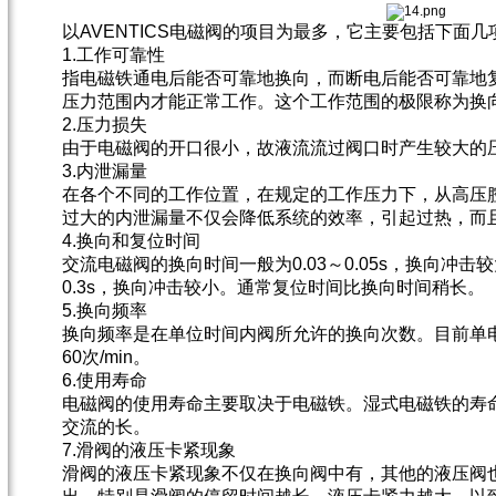
以AVENTICS电磁阀的项目为最多，它主要包括下面几
1.工作可靠性
指电磁铁通电后能否可靠地换向，而断电后能否可靠地
压力范围内才能正常工作。这个工作范围的极限称为换
2.压力损失
由于电磁阀的开口很小，故液流流过阀口时产生较大的
3.内泄漏量
在各个不同的工作位置，在规定的工作压力下，从高压
过大的内泄漏量不仅会降低系统的效率，引起过热，而
4.换向和复位时间
交流电磁阀的换向时间一般为0.03～0.05s，换向冲击
0.3s，换向冲击较小。通常复位时间比换向时间稍长。
5.换向频率
换向频率是在单位时间内阀所允许的换向次数。目前单
60次/min。
6.使用寿命
电磁阀的使用寿命主要取决于电磁铁。湿式电磁铁的寿
交流的长。
7.滑阀的液压卡紧现象
滑阀的液压卡紧现象不仅在换向阀中有，其他的液压阀