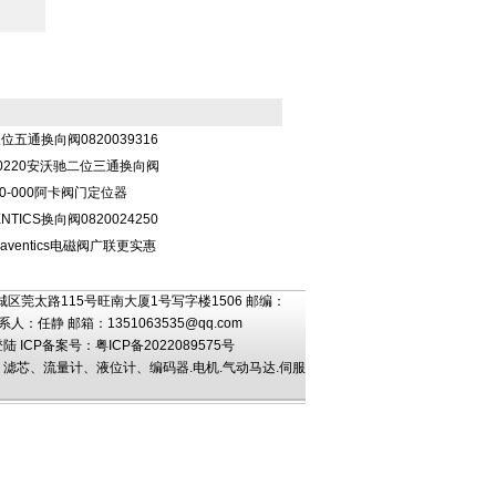
三位五通换向阀0820039316
00220安沃驰二位三通换向阀
10-000阿卡阀门定位器
TICS换向阀0820024250
国aventics电磁阀广联更实惠
区莞太路115号旺南大厦1号写字楼1506 邮编：
5 联系人：任静 邮箱：
1351063535@qq.com
登陆
ICP备案号：
粤ICP备2022089575号
芯、流量计、液位计、编码器.电机.气动马达.伺服