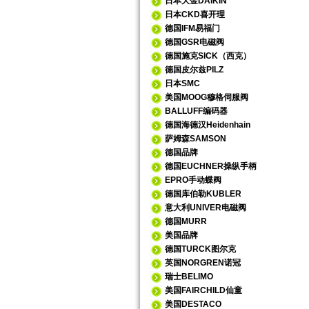
日本大金DAIKIN
日本CKD喜开理
德国IFM易福门
德国GSR电磁阀
德国施克SICK（西克）
德国皮尔兹PILZ
日本SMC
美国MOOG穆格伺服阀
BALLUFF编码器
德国海德汉Heidenhain
萨姆森SAMSON
德国品牌
德国EUCHNER操纵手柄
EPRO手动蝶阀
德国库伯勒KUBLER
意大利UNIVER电磁阀
德国MURR
美国品牌
德国TURCK图尔克
英国NORGREN诺冠
瑞士BELIMO
美国FAIRCHILD仙童
美国DESTACO