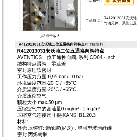
产品报价：
R412013031安
产品特点：
气动元件、系统以及
点击放大
R412013031安沃驰二位五通换向阀特点
的详细资料：
R412013031安沃驰二位五通换向阀特点
AVENTICS二位五通换向阀, 系列 CD04 - inch
结构特点
滑阀，零遮盖
密封原理
软密封
工作压力范围
-0,95 bar / 10 bar
环境温度范围
-20°C / +65°C
介质温度范围
-20°C / +65°C
介质
压缩空气
颗粒大小 max.
50 µm
压缩空气中的含油量
0 mg/m³ - 1 mg/m³
压缩空气连接尺寸
根据ANSI B1.20.3
材料:
外壳
压铸锌; 聚酰胺(尼龙)，增强型玻璃纤维
密封
丙烯树胶