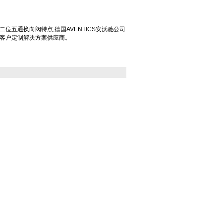
沃驰二位五通换向阀特点,德国AVENTICS安沃驰公司
客户定制解决方案供应商。