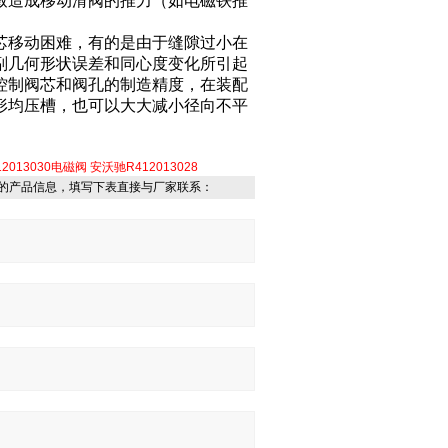
致造成移动滑阀的推力（如电磁铁推
芯移动困难，有的是由于缝隙过小在
副几何形状误差和同心度变化所引起
控制阀芯和阀孔的制造精度，在装配
形均压槽，也可以大大减小径向不平
12013030电磁阀
安沃驰R412013028
的产品信息，填写下表直接与厂家联系：