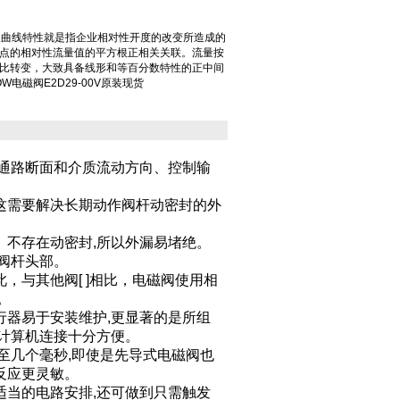
阀双曲线特性就是指企业相对性开度的改变所造成的
点的相对性流量值的平方根正相关关联。流量按
比转变，大致具备线形和等百分数特性的正中间
W电磁阀E2D29-00V原装现货
变通路断面和介质流动方向、控制输
这需要解决长期动作阀杆动密封的外
。不存在动密封,所以外漏易堵绝。
阀杆头部。
，与其他阀[ ]相比，电磁阀使用相
。
行器易于安装维护,更显著的是所组
计算机连接十分方便。
至几个毫秒,即使是先导式电磁阀也
反应更灵敏。
适当的电路安排,还可做到只需触发