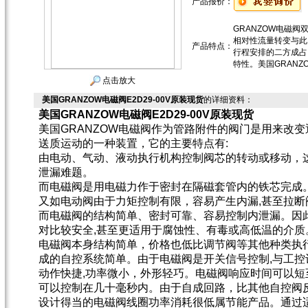
产品报价：
GRANZOW电磁
相对性流量转变与此
产品特点：
行程安排的二方成占
特性。美国GRANZO
点击放大
美国GRANZOW电磁阀E2D29-00V原装现货
的详细资料：
美国GRANZOW电磁阀E2D29-00V原装现货
美国GRANZOW电磁阀作为管路附件的阀门是用来改
送质运动的一种装置，它的主要特点有:
由电动、气动、液动执行机构控制阀芯的转动或移动，
泄漏难题。
而电磁阀是用电磁力作于密封在隔磁套管内的铁芯完成
又如电动阀由于力矩控制有限，容易产生内漏,甚至拉断
而电磁阀的结构简单、密封可靠、容易控制内泄漏。因此
对比较安全,甚至更适用于腐蚀性、有毒或高低温的介质
电磁阀本身结构简单，价格也低比调节阀等其他种类执
成的自控系统简单。由于电磁阀是开关信号控制,与工控
动作快捷,功率微小，外形轻巧。电磁阀响应时间可以短
可以控制在几十毫秒内。由于自成回路，比其他自控阀
设计得当的电磁阀线圈功率消耗很低属节能产品。通过