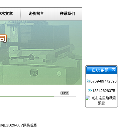
技术文章
询价留言
联系我们
0769-89772590
13342628375
阀E2D29-00V原装现货