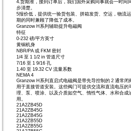
4.货期准，接到订单后，我们国外采购同事就会一时间
步清楚。
5报价低，提供统一验货包装、拼箱发货、空运，物流
期的同时兼顾了降低了成本。
Granzow H系列辅助提升电磁阀
特征
0-232 磅/平方英寸
黄铜机身
NBR/PA 或 FKM 密封
1/4 至 1 1/2 in 管道尺寸
7/16 至 1 9/16 孔
1.40 至 19.32 CV 流量系数
NEMA 4
Granzow H系列直启式电磁阀是带先导控制的 2 通常闭
用于直接管道安装。这些阀门可提供交流和直流电压的
理、泵、喷涂、以及介质如空气、惰性气体、水和合成油
用。
21A2ZB45D
21A2ZB45G
21A2ZB45G
21A2ZB55D
21A2ZB55G