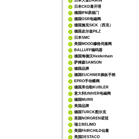
日本大金DAIKIN
日本CKD喜开理
德国IFM易福门
德国GSR电磁阀
德国施克SICK（西克）
德国皮尔兹PILZ
日本SMC
美国MOOG穆格伺服阀
BALLUFF编码器
德国海德汉Heidenhain
萨姆森SAMSON
德国品牌
德国EUCHNER操纵手柄
EPRO手动蝶阀
德国库伯勒KUBLER
意大利UNIVER电磁阀
德国MURR
美国品牌
德国TURCK图尔克
英国NORGREN诺冠
瑞士BELIMO
美国FAIRCHILD仙童
美国DESTACO