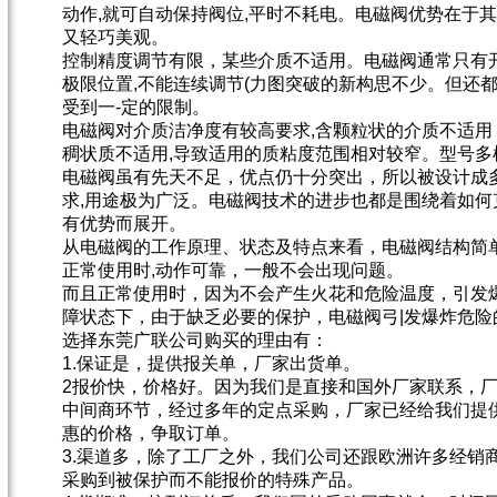
动作,就可自动保持阀位,平时不耗电。电磁阀优势在于
又轻巧美观。
控制精度调节有限，某些介质不适用。电磁阀通常只有
极限位置,不能连续调节(力图突破的新构思不少。但还都处
受到一-定的限制。
电磁阀对介质洁净度有较高要求,含颗粒状的介质不适
稠状质不适用,导致适用的质粘度范围相对较窄。型号多
电磁阀虽有先天不足，优点仍十分突出，所以被设计成
求,用途极为广泛。电磁阀技术的进步也都是围绕着如
有优势而展开。
从电磁阀的工作原理、状态及特点来看，电磁阀结构简单
正常使用时,动作可靠，一般不会出现问题。
而且正常使用时，因为不会产生火花和危险温度，引发
障状态下，由于缺乏必要的保护，电磁阀弓|发爆炸危险
选择东莞广联公司购买的理由有：
1.保证是，提供报关单，厂家出货单。
2报价快，价格好。因为我们是直接和国外厂家联系，
中间商环节，经过多年的定点采购，厂家已经给我们提
惠的价格，争取订单。
3.渠道多，除了工厂之外，我们公司还跟欧洲许多经销
采购到被保护而不能报价的特殊产品。