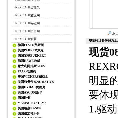
·
REXROTH齿轮泵
·
REXROTH溢流阀
·
REXROTH电磁阀
·
REXROTH比例阀
点击
·
REXROTH油泵
现货0811404036
德国FESTO费斯托
现货0
美国PARKER派克
德国宝德BURKERT
德国HAWE哈威
REX
意大利阿托斯ATOS
TACO电磁阀
美国VICKERS威格士
明显
美国纽曼帝克NUMATICS
德国HYDAC贺德克
要体
美国ASCO阿斯卡
德国E+H
MAMAC SYSTEMS
1.驱
美国纳森NASON
德国倍加福P+F