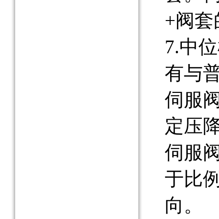
+阀套
7.中
有与
伺服
定压
伺服
于比
向。