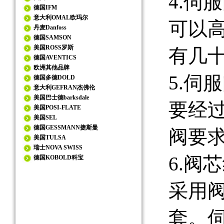
4.伺
德国IFM
意大利OMAL欧玛尔
可以高
丹麦Danfoss
德国SAMSON
美国ROSS罗斯
有几十
德国AVENTICS
欧洲其他品牌
5.伺
德国多德DOLD
意大利GEFRAN杰佛伦
美国巴士德barksdale
要经
美国POSI-FLATE
美国SEL
德国GESSMANN捷斯曼
阀要
美国TULSA
瑞士NOVA SWISS
6.阀
德国KOBOLD科宝
采用
套。