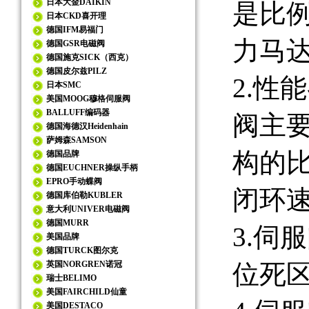
日本大金DAIKIN
是比
日本CKD喜开理
德国IFM易福门
力马
德国GSR电磁阀
德国施克SICK（西克）
德国皮尔兹PILZ
2.性
日本SMC
美国MOOG穆格伺服阀
BALLUFF编码器
阀主
德国海德汉Heidenhain
萨姆森SAMSON
构的
德国品牌
德国EUCHNER操纵手柄
EPRO手动蝶阀
闭环
德国库伯勒KUBLER
意大利UNIVER电磁阀
德国MURR
3.伺
美国品牌
德国TURCK图尔克
英国NORGREN诺冠
位死
瑞士BELIMO
美国FAIRCHILD仙童
美国DESTACO