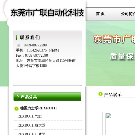
首 页
公司简
Tel：0769-89772590
手机：13342628375（任静）
Fax：0769-89772590
地址：东莞市南城区莞太路115号旺南
大厦1号写字楼1506
德国力士乐REXROTH
·
REXROTH气缸
·
REXROTH放大器
·
REXROTH叶片泵