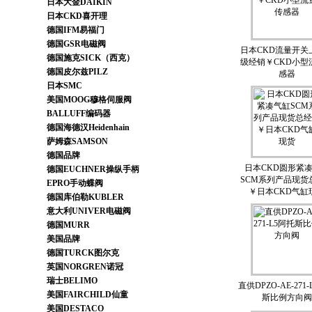
日本大金DAIKIN
日本CKD喜开理
德国IFM易福门
德国GSR电磁阀
日本CKD流量开关
德国施克SICK（西克）
级经销￥CKD小型
德国皮尔兹PILZ
感器
日本SMC
美国MOOG穆格伺服阀
BALLUFF编码器
德国海德汉Heidenhain
萨姆森SAMSON
德国品牌
日本CKD圆形紧
德国EUCHNER操纵手柄
SCM系列产品现货
EPRO手动蝶阀
￥日本CKD气缸
德国库伯勒KUBLER
意大利UNIVER电磁阀
德国MURR
美国品牌
德国TURCK图尔克
英国NORGREN诺冠
瑞士BELIMO
直供DPZO-AE-271
美国FAIRCHILD仙童
斯比例方向阀
美国DESTACO