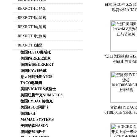
日本TACO冲床双
·
REXROTH齿轮泵
现货经销￥TAC
·
REXROTH溢流阀
·
REXROTH电磁阀
·
REXROTH比例阀
·
REXROTH油泵
德国FESTO费斯托
*进口美国派克Parke
美国PARKER派克
列截止与节流
德国宝德BURKERT
德国HAWE哈威
意大利阿托斯ATOS
TACO电磁阀
美国VICKERS威格士
美国纽曼帝克NUMATICS
德国HYDAC贺德克
美国ASCO阿斯卡
贺德克HYDAC
0110D005BN3H
德国E+H
MAMAC SYSTEMS
美国纳森NASON
德国倍加福P+F