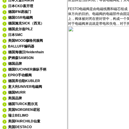
应选择适当的时机，等该电磁阀处于失
日本大金DAIKIN
日本CKD喜开理
FESTO电磁阀是由电磁线圈和磁芯组
德国IFM易福门
体方向的目的。电磁阀的电磁部件由固
德国GSR电磁阀
上，阀体被封闭在密封管中，构成一个
德国施克SICK（西克）
对于电磁阀来说就是带电和失电，对于
德国皮尔兹PILZ
日本SMC
美国MOOG穆格伺服阀
BALLUFF编码器
德国海德汉Heidenhain
萨姆森SAMSON
德国品牌
德国EUCHNER操纵手柄
EPRO手动蝶阀
德国库伯勒KUBLER
意大利UNIVER电磁阀
德国MURR
美国品牌
德国TURCK图尔克
英国NORGREN诺冠
瑞士BELIMO
美国FAIRCHILD仙童
美国DESTACO