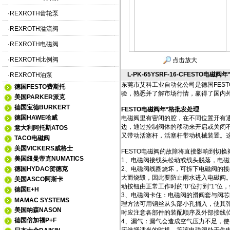
·
REXROTH齿轮泵
·
REXROTH溢流阀
·
REXROTH电磁阀
·
REXROTH比例阀
点击放大
L-PK-65YSRF-16-CFESTO电磁
·
REXROTH油泵
东莞市艾科工业自动化公司是德国FES
德国FESTO费斯托
验，熟悉并了解市场行情，赢得了国内
美国PARKER派克
德国宝德BURKERT
FESTO电磁阀年*格批发处理
德国HAWE哈威
电磁阀里有密闭的腔，在不同位置开有
边，通过控制阀体的移动来开启或关闭
意大利阿托斯ATOS
又带动活塞杆，活塞杆带动机械装置。
TACO电磁阀
美国VICKERS威格士
FESTO电磁阀的故障将直接影响到切
美国纽曼帝克NUMATICS
1、电磁阀接线头松动或线头脱落，电
德国HYDAC贺德克
2、电磁阀线圈烧坏，可拆下电磁阀的
大而烧毁，因此要防止雨水进入电磁阀
美国ASCO阿斯卡
动按钮由正常工作时的“0”位打到“1”位
德国E+H
3、电磁阀卡住：电磁阀的滑阀套与阀芯
MAMAC SYSTEMS
理方法可用钢丝从头部小孔捅入，使其弹
美国纳森NASON
时应注意各部件的装配顺序及外部接线
德国倍加福P+F
4、漏气：漏气会造成空气压力不足，