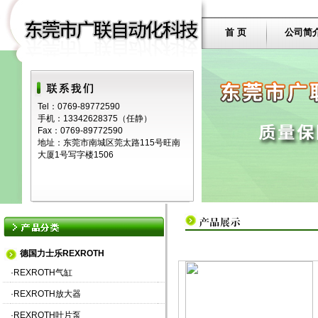
首 页
公司简
Tel：0769-89772590
手机：13342628375（任静）
Fax：0769-89772590
地址：东莞市南城区莞太路115号旺南
大厦1号写字楼1506
德国力士乐REXROTH
·
REXROTH气缸
·
REXROTH放大器
·
REXROTH叶片泵