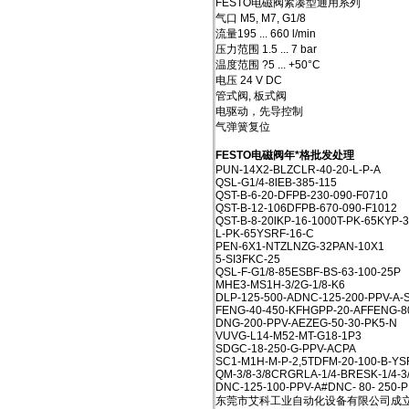
FESTO电磁阀紧凑型通用系列
气口 M5, M7, G1/8
流量195 ... 660 l/min
压力范围 1.5 ... 7 bar
温度范围 ?5 ... +50°C
电压 24 V DC
管式阀, 板式阀
电驱动，先导控制
气弹簧复位
FESTO电磁阀年*格批发处理
PUN-14X2-BLZCLR-40-20-L-P-A
QSL-G1/4-8lEB-385-115
QST-B-6-20-DFPB-230-090-F0710
QST-B-12-106DFPB-670-090-F1012
QST-B-8-20lKP-16-1000T-PK-65KYP-
L-PK-65YSRF-16-C
PEN-6X1-NTZLNZG-32PAN-10X1
5-SI3FKC-25
QSL-F-G1/8-85ESBF-BS-63-100-25P
MHE3-MS1H-3/2G-1/8-K6
DLP-125-500-ADNC-125-200-PPV-A-S
FENG-40-450-KFHGPP-20-AFFENG-8
DNG-200-PPV-AEZEG-50-30-PK5-N
VUVG-L14-M52-MT-G18-1P3
SDGC-18-250-G-PPV-ACPA
SC1-M1H-M-P-2,5TDFM-20-100-B-YS
QM-3/8-3/8CRGRLA-1/4-BRESK-1/4-3
DNC-125-100-PPV-A#DNC- 80- 250-P
东莞市艾科工业自动化设备有限公司成立