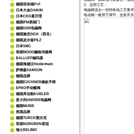
德国倍加福P+F
3、适用工艺：
电磁阀适合一些特殊地工艺要求
日本大金DAIKIN
电动阀一般用于调节，也有开关
日本CKD喜开理
德国IFM易福门
德国GSR电磁阀
德国施克SICK（西克）
德国皮尔兹PILZ
日本SMC
美国MOOG穆格伺服阀
BALLUFF编码器
德国海德汉Heidenhain
萨姆森SAMSON
德国品牌
德国EUCHNER操纵手柄
EPRO手动蝶阀
德国库伯勒KUBLER
意大利UNIVER电磁阀
德国MURR
美国品牌
德国TURCK图尔克
英国NORGREN诺冠
瑞士BELIMO