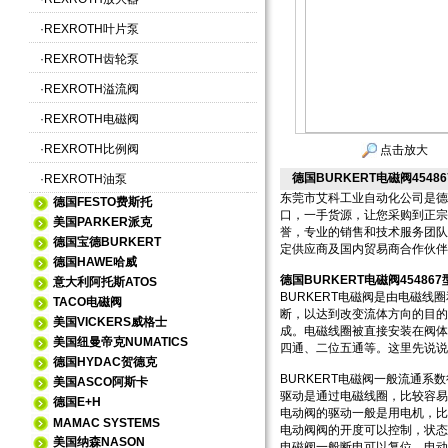
·
REXROTH叶片泵
·
REXROTH齿轮泵
·
REXROTH溢流阀
·
REXROTH电磁阀
·
REXROTH比例阀
点击放大
德国BURKERT电磁阀454
·
REXROTH油泵
东莞市艾科工业自动化公司是德
德国FESTO费斯托
口，一手货源，让您采购到正宗
美国PARKER派克
誉，专业的销售和技术服务团队
德国宝德BURKERT
定供应商及国内贸易商合作伙伴
德国HAWE哈威
德国BURKERT电磁阀4548
意大利阿托斯ATOS
BURKERT电磁阀是由电磁
TACO电磁阀
断，以达到改变流体方向的目的
美国VICKERS威格士
成。电磁线圈被直接安装在阀体
美国纽曼帝克NUMATICS
四通、二位五通等。这里先说说
德国HYDAC贺德克
BURKERT电磁阀一般流通
美国ASCO阿斯卡
驱动是通过电磁线圈，比较容易
德国E+H
电动阀的驱动一般是用电机，比
MAMAC SYSTEMS
电动阀阀的开度可以控制，状态
美国纳森NASON
电磁阀一般断电可以复位，电动