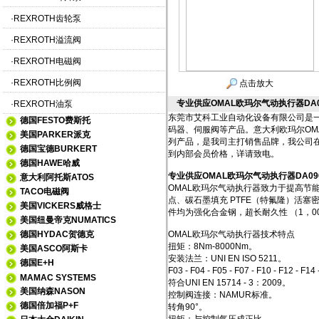
·
REXROTH齿轮泵
·
REXROTH溢流阀
·
REXROTH电磁阀
·
REXROTH比例阀
点击放大
专业供应OMAL欧玛尔气动执行器DA09
·
REXROTH油泵
东莞市艾科工业自动化设备有限公司是
德国FESTO费斯托
码器、伺服阀等产品。意大利欧玛尔OMA
美国PARKER派克
列产品，是我司主打销售品牌，我公司
德国宝德BURKERT
到内部会员价格，详请致电。
德国HAWE哈威
专业供应OMAL欧玛尔气动执行器DA090
意大利阿托斯ATOS
OMAL欧玛尔气动执行器致力于提高节
TACO电磁阀
点、碳石墨填充 PTFE（特氟隆）活
美国VICKERS威格士
件均为强化合金钢，超长耐久性 （1，00
美国纽曼帝克NUMATICS
德国HYDAC贺德克
OMAL欧玛尔气动执行器技术特点
扭矩：8Nm-8000Nm。
美国ASCO阿斯卡
安装法兰：UNI EN ISO 5211。
德国E+H
F03 - F04 - F05 - F07 - F10 - F12 - F14
MAMAC SYSTEMS
符合UNI EN 15714 - 3：2009。
美国纳森NASON
控制阀连接：NAMUR标准。
德国倍加福P+F
转角90°。