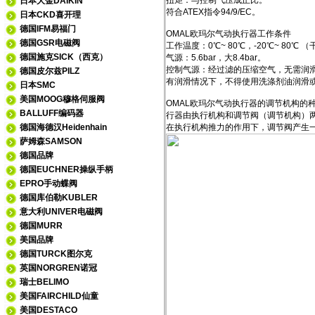
扭矩：与控制气压成正比。
日本大金DAIKIN
符合ATEX指令94/9/EC。
日本CKD喜开理
德国IFM易福门
OMAL欧玛尔气动执行器工作条件
德国GSR电磁阀
工作温度：0℃~ 80℃，-20℃~ 80℃ 
德国施克SICK（西克）
气源：5.6bar，大8.4bar。
控制气源：经过滤的压缩空气，无需润
德国皮尔兹PILZ
有润滑情况下，不得使用洗涤剂油润滑或
日本SMC
美国MOOG穆格伺服阀
OMAL欧玛尔气动执行器的调节机构
BALLUFF编码器
行器由执行机构和调节阀（调节机构）
德国海德汉Heidenhain
在执行机构推力的作用下，调节阀产生
萨姆森SAMSON
德国品牌
德国EUCHNER操纵手柄
EPRO手动蝶阀
德国库伯勒KUBLER
意大利UNIVER电磁阀
德国MURR
美国品牌
德国TURCK图尔克
英国NORGREN诺冠
瑞士BELIMO
美国FAIRCHILD仙童
美国DESTACO