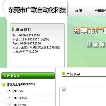
首 页
公司简
Tel：0769-89772590
手机：13342628375（任静）
Fax：0769-89772590
地址：东莞市南城区莞太路115号旺南
大厦1号写字楼1506
德国力士乐REXROTH
·
REXROTH气缸
·
REXROTH放大器
·
REXROTH叶片泵