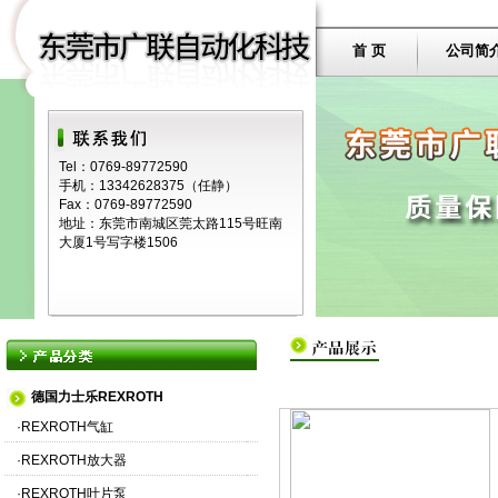
首 页
公司简
Tel：0769-89772590
手机：13342628375（任静）
Fax：0769-89772590
地址：东莞市南城区莞太路115号旺南
大厦1号写字楼1506
德国力士乐REXROTH
·
REXROTH气缸
·
REXROTH放大器
·
REXROTH叶片泵