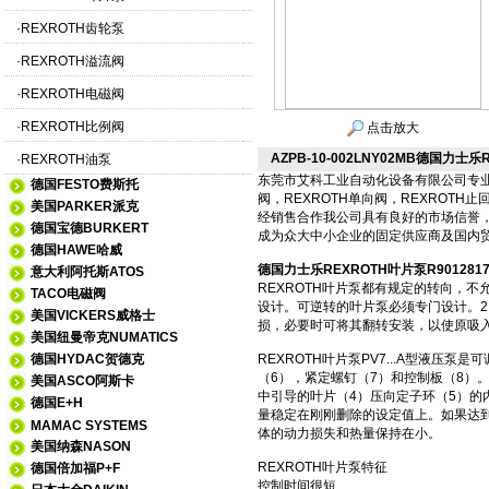
·
REXROTH齿轮泵
·
REXROTH溢流阀
·
REXROTH电磁阀
·
REXROTH比例阀
点击放大
AZPB-10-002LNY02MB德国力士乐
·
REXROTH油泵
东莞市艾科工业自动化设备有限公司专业进口
德国FESTO费斯托
阀，REXROTH单向阀，REXRO
美国PARKER派克
经销售合作我公司具有良好的市场信誉
德国宝德BURKERT
成为众大中小企业的固定供应商及国内贸
德国HAWE哈威
德国力士乐REXROTH叶片泵R9012817
意大利阿托斯ATOS
REXROTH叶片泵都有规定的转向，
TACO电磁阀
设计。可逆转的叶片泵必须专门设计。
美国VICKERS威格士
损，必要时可将其翻转安装，以使原吸入
美国纽曼帝克NUMATICS
德国HYDAC贺德克
REXROTH叶片泵PV7...A型液
（6），紧定螺钉（7）和控制板（8）
美国ASCO阿斯卡
中引导的叶片（4）压向定子环（5）的
德国E+H
量稳定在刚刚删除的设定值上。如果达
MAMAC SYSTEMS
体的动力损失和热量保持在小。
美国纳森NASON
REXROTH叶片泵特征
德国倍加福P+F
控制时间很短