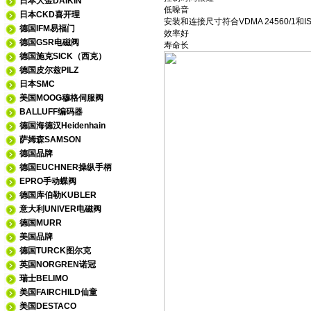
日本大金DAIKIN
低噪音
日本CKD喜开理
安装和连接尺寸符合VDMA 24560/1和ISO
德国IFM易福门
效率好
德国GSR电磁阀
寿命长
德国施克SICK（西克）
德国皮尔兹PILZ
日本SMC
美国MOOG穆格伺服阀
BALLUFF编码器
德国海德汉Heidenhain
萨姆森SAMSON
德国品牌
德国EUCHNER操纵手柄
EPRO手动蝶阀
德国库伯勒KUBLER
意大利UNIVER电磁阀
德国MURR
美国品牌
德国TURCK图尔克
英国NORGREN诺冠
瑞士BELIMO
美国FAIRCHILD仙童
美国DESTACO