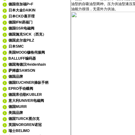
油型的自吸油型两种。压力供油型液压
德国倍加福P+F
油能力很强，无需外力供油。
日本大金DAIKIN
日本CKD喜开理
德国IFM易福门
德国GSR电磁阀
德国施克SICK（西克）
德国皮尔兹PILZ
日本SMC
美国MOOG穆格伺服阀
BALLUFF编码器
德国海德汉Heidenhain
萨姆森SAMSON
德国品牌
德国EUCHNER操纵手柄
EPRO手动蝶阀
德国库伯勒KUBLER
意大利UNIVER电磁阀
德国MURR
美国品牌
德国TURCK图尔克
英国NORGREN诺冠
瑞士BELIMO