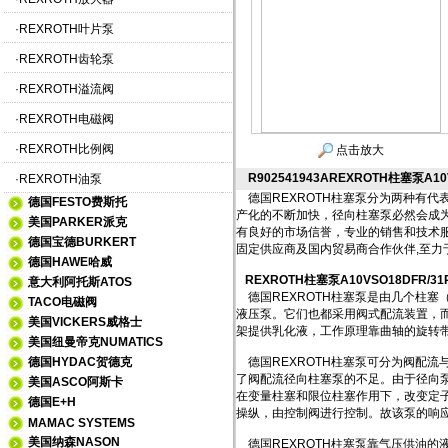
·
REXROTH叶片泵
·
REXROTH齿轮泵
·
REXROTH溢流阀
·
REXROTH电磁阀
·
REXROTH比例阀
点击放大
R902541943AREXROTH柱塞泵A10V
·
REXROTH油泵
德国REXROTH柱塞泵分为两种有
德国FESTO费斯托
产化的不断加快，径向柱塞泵必然会成
美国PARKER派克
有良好的市场信誉，专业的销售和技术
德国宝德BURKERT
固定供应商及国内贸易商合作伙伴,至力
德国HAWE哈威
REXROTH柱塞泵A10VSO18DFR/31R
意大利阿托斯ATOS
德国REXROTH柱塞泵是由几个柱塞
TACO电磁阀
液压泵。它们也都采用阀式配流装置，
美国VICKERS威格士
架提供乳化液，工作原理靠曲轴的旋转
美国纽曼帝克NUMATICS
德国HYDAC贺德克
德国REXROTH柱塞泵可分为阀配流
了阀配流径向柱塞泵的不足。由于径向
美国ASCO阿斯卡
在变量柱塞和限位柱塞作用下，改变定子
德国E+H
操纵，由控制阀进行控制。故该泵的响
MAMAC SYSTEMS
美国纳森NASON
德国REXROTH柱塞泵靠气压供油