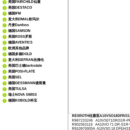
美国FAIRCHILD仙童
美国DESTACO
德国IFM
意大利OMAL欧玛尔
丹麦Danfoss
德国SAMSON
美国ROSS罗斯
德国AVENTICS
欧洲其他品牌
德国多德DOLD
意大利GEFRAN杰佛伦
美国巴士德barksdale
美国POSI-FLATE
美国SEL
德国GESSMANN捷斯曼
美国TULSA
瑞士NOVA SWISS
德国KOBOLD科宝
REXROTH柱塞泵A10VSO18DFR/31
R987233246 A10VS071DR/31R-P
R902563119 AA10VO 71 DR /31R
R910970005A A10VSO 18 DFEH/3