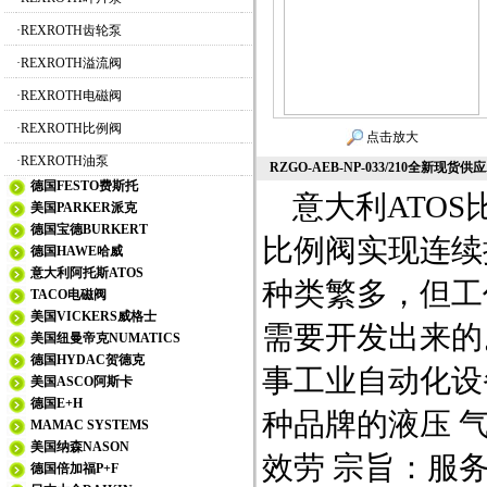
·
REXROTH齿轮泵
·
REXROTH溢流阀
·
REXROTH电磁阀
·
REXROTH比例阀
点击放大
·
REXROTH油泵
RZGO-AEB-NP-033/210全新现货供应
德国FESTO费斯托
意大利ATOS
美国PARKER派克
德国宝德BURKERT
比例阀实现连续
德国HAWE哈威
意大利阿托斯ATOS
种类繁多，但工
TACO电磁阀
美国VICKERS威格士
需要开发出来的
美国纽曼帝克NUMATICS
德国HYDAC贺德克
事工业自动化设
美国ASCO阿斯卡
德国E+H
种品牌的液压 气
MAMAC SYSTEMS
美国纳森NASON
效劳 宗旨：服务
德国倍加福P+F