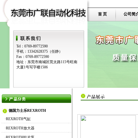
首 页
公司简
Tel：0769-89772590
手机：13342628375（任静）
Fax：0769-89772590
地址：东莞市南城区莞太路115号旺南
大厦1号写字楼1506
德国力士乐REXROTH
·
REXROTH气缸
·
REXROTH放大器
·
REXROTH叶片泵