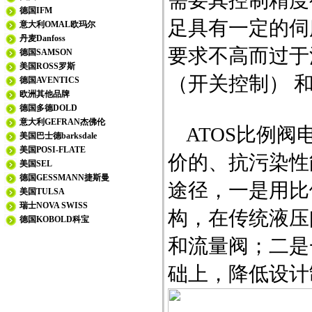
需要其控制精度
德国IFM
足具有一定的伺
意大利OMAL欧玛尔
丹麦Danfoss
要求不高而过于
德国SAMSON
美国ROSS罗斯
（开关控制） 
德国AVENTICS
欧洲其他品牌
德国多德DOLD
意大利GEFRAN杰佛伦
ATOS比例阀
美国巴士德barksdale
美国POSI-FLATE
价的、抗污染性
美国SEL
德国GESSMANN捷斯曼
途径，一是用比
美国TULSA
瑞士NOVA SWISS
构，在传统液压
德国KOBOLD科宝
和流量阀；二是
础上，降低设计