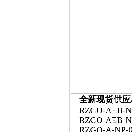
全新现货供应AT
RZGO-AEB-NP-
RZGO-AEB-NP-
RZGO-A-NP-03