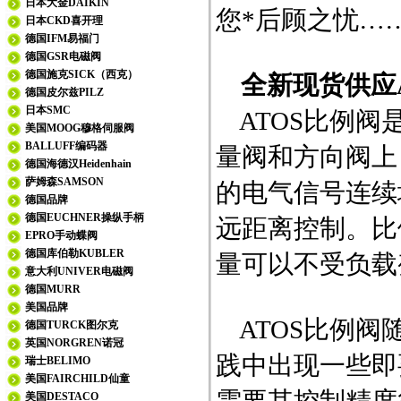
日本大金DAIKIN
您*后顾之忧…
日本CKD喜开理
德国IFM易福门
德国GSR电磁阀
德国施克SICK（西克）
全新现货供应AT
德国皮尔兹PILZ
日本SMC
ATOS比例阀
美国MOOG穆格伺服阀
BALLUFF编码器
量阀和方向阀上
德国海德汉Heidenhain
萨姆森SAMSON
的电气信号连续
德国品牌
德国EUCHNER操纵手柄
远距离控制。比
EPRO手动蝶阀
德国库伯勒KUBLER
量可以不受负载
意大利UNIVER电磁阀
德国MURR
美国品牌
ATOS比例阀
德国TURCK图尔克
英国NORGREN诺冠
践中出现一些即
瑞士BELIMO
美国FAIRCHILD仙童
美国DESTACO