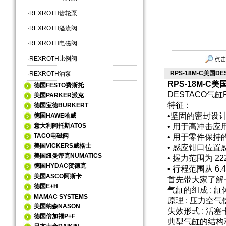
·
REXROTH齿轮泵
·
REXROTH溢流阀
·
REXROTH电磁阀
·
REXROTH比例阀
点击
RPS-18M-C美国D
·
REXROTH油泵
RPS-18M-C
德国FESTO费斯托
DESTACO气
美国PARKER派克
特征：
德国宝德BURKERT
•坚固的密封设
德国HAWE哈威
意大利阿托斯ATOS
• 用于高冲击
TACO电磁阀
• 用于零件保
美国VICKERS威格士
• 感应钳口位置
美国纽曼帝克NUMATICS
• 握力范围为 222N 
德国HYDAC贺德克
• 行程范围从 6.4 
美国ASCO阿斯卡
首先带大家了解
德国E+H
气缸的组成 :
MAMAC SYSTEMS
原理 : 压力
美国纳森NASON
失效形式 : 
德国倍加福P+F
典型气缸的结构