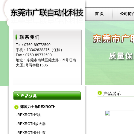
首 页
公司简
Tel：0769-89772590
手机：13342628375（任静）
Fax：0769-89772590
地址：东莞市南城区莞太路115号旺南
大厦1号写字楼1506
德国力士乐REXROTH
·
REXROTH气缸
·
REXROTH放大器
·
REXROTH叶片泵