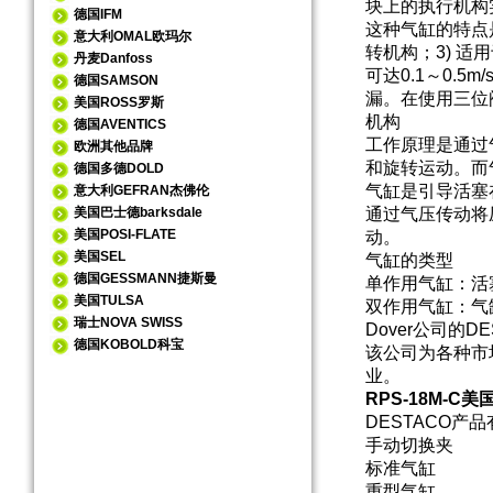
块上的执行机构
德国IFM
这种气缸的特点是
意大利OMAL欧玛尔
转机构；3) 适
丹麦Danfoss
可达0.1～0.5
德国SAMSON
漏。在使用三位
美国ROSS罗斯
机构
德国AVENTICS
工作原理是通过
欧洲其他品牌
和旋转运动。而
德国多德DOLD
气缸是引导活塞
意大利GEFRAN杰佛伦
美国巴士德barksdale
通过气压传动将
美国POSI-FLATE
动。
美国SEL
气缸的类型
德国GESSMANN捷斯曼
单作用气缸：活
美国TULSA
双作用气缸：气
瑞士NOVA SWISS
Dover公司的
德国KOBOLD科宝
该公司为各种市
业。
RPS-18M-C
DESTACO产
手动切换夹
标准气缸
重型气缸