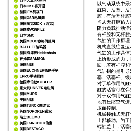
日本大金DAIKIN
以气动系统中最
日本CKD喜开理
缸筒、活塞、活
德国IFM易福门
腔，有活塞杆腔
德国GSR电磁阀
当从无杆腔输入
德国施克SICK（西克）
阻力负载推动活
德国皮尔兹PILZ
有杆腔和无杆腔
日本SMC
气缸的工作原理
美国MOOG穆格伺服阀
机构直线往复运
BALLUFF编码器
气缸的工作具体
德国海德汉Heidenhain
上所形成的力，
萨姆森SAMSON
德国品牌
回，若有杆腔和
德国EUCHNER操纵手柄
气缸指的是引导
EPRO手动蝶阀
塞、活塞杆、缓
德国库伯勒KUBLER
对于单作用气缸
意大利UNIVER电磁阀
缸的活塞可在弹
德国MURR
对于双作用气缸
美国品牌
地有压缩空气进
德国TURCK图尔克
压而控制。
英国NORGREN诺冠
机械接触式无杆
瑞士BELIMO
上部移动。为了
美国FAIRCHILD仙童
端缸盖上，活塞
美国DESTACO