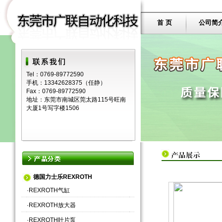
首 页
公司简
Tel：0769-89772590
手机：13342628375（任静）
Fax：0769-89772590
地址：东莞市南城区莞太路115号旺南
大厦1号写字楼1506
德国力士乐REXROTH
·
REXROTH气缸
·
REXROTH放大器
·
REXROTH叶片泵