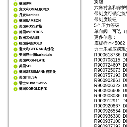
旋钮
德国IFM
六角衬套和保护
意大利OMAL欧玛尔
带刻度可锁定旋
丹麦Danfoss
带刻度旋钮
德国SAMSON
5个压力等级
美国ROSS罗斯
单向阀，可选（
德国AVENTICS
更多信息：
欧洲其他品牌
底板样本45062
德国多德DOLD
力士乐减压阀现
意大利GEFRAN杰佛伦
R900618736 D
美国巴士德barksdale
R900708115 D
美国POSI-FLATE
R900724607 D
美国SEL
R900725073 D
德国GESSMANN捷斯曼
R900757193 D
美国TULSA
R900902861 D
瑞士NOVA SWISS
R900906322 D
德国KOBOLD科宝
R900906608 D
R900908036 DR
R900912911 D
R900920867 D
R900926554 D
R900936380 D
R900937100 D
R900937292 D