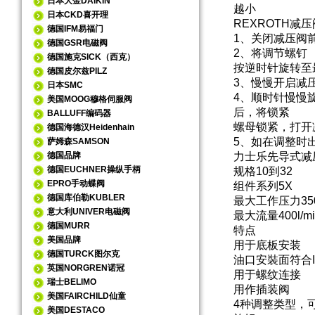
日本大金DAIKIN
越小
日本CKD喜开理
REXROTH减
德国IFM易福门
1、关闭减压阀
德国GSR电磁阀
2、将调节螺钉
德国施克SICK（西克）
按逆时针旋转至
德国皮尔兹PILZ
3、慢慢开启减
日本SMC
4、顺时针慢慢
美国MOOG穆格伺服阀
后，将锁紧
BALLUFF编码器
螺母锁紧，打开
德国海德汉Heidenhain
5、如在调整时
萨姆森SAMSON
德国品牌
力士乐先导式减
德国EUCHNER操纵手柄
规格10到32
EPRO手动蝶阀
组件系列5X
德国库伯勒KUBLER
最大工作压力350
意大利UNIVER电磁阀
最大流量400l/mi
德国MURR
特点
美国品牌
用于底板安装
德国TURCK图尔克
油口安裝面符合IS
英国NORGREN诺冠
用于螺纹连接
瑞士BELIMO
用作插装阀
美国FAIRCHILD仙童
4种调整类型，
美国DESTACO