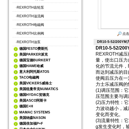
·
REXROTH齿轮泵
·
REXROTH溢流阀
·
REXROTH电磁阀
·
REXROTH比例阀
点击
DR10-5-52/20
·
REXROTH油泵
DR10-5-52
德国FESTO费斯托
REXROTH
美国PARKER派克
量，使出口压力
德国宝德BURKERT
化的节流元件，
德国HAWE哈威
意大利阿托斯ATOS
而达到减压的目
TACO电磁阀
使阀后压力在一
美国VICKERS威格士
力士乐减压阀的
美国纽曼帝克NUMATICS
(1)调压范围
德国HYDAC贺德克
压范围主要与调
美国ASCO阿斯卡
(2)压力特性
德国E+H
力波动越小，减
MAMAC SYSTEMS
变化而变化。
美国纳森NASON
(3)流量特性
德国倍加福P+F
g发生变化时，