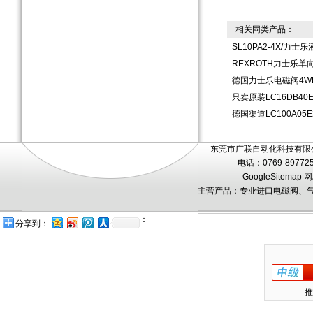
相关同类产品：
SL10PA2-4X/力
REXROTH力士乐单向
德国力士乐电磁阀4WE1
只卖原装LC16DB40
德国渠道LC100A05
东莞市广联自动化科技有限公
电话：0769-89772
GoogleSitemap
网
主营产品：专业进口电磁阀、气
：
分享到：
推