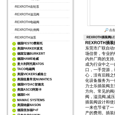
·
REXROTH齿轮泵
·
REXROTH溢流阀
·
REXROTH电磁阀
·
REXROTH比例阀
点击
REXROTH插装阀LC
·
REXROTH油泵
REXROTH插装
德国FESTO费斯托
东莞市广联自动
美国PARKER派克
场信誉，专业的
德国宝德BURKERT
内外厂商的支持
德国HAWE哈威
意大利阿托斯ATOS
成为行业中之一
TACO电磁阀
口，一手货源，
美国VICKERS威格士
心，没有后顾之
美国纽曼帝克NUMATICS
化设备服务为一
德国HYDAC贺德克
力士乐插装阀主
美国ASCO阿斯卡
方向。常见的阀
德国E+H
阀，溢流阀,减
MAMAC SYSTEMS
插装阀设计和使
美国纳森NASON
一来也节省了一
德国倍加福P+F
产的费用。插装