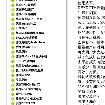
日本大金DAIKIN
使用效率。
日本CKD喜开理
REXROTH插
德国IFM易福门
1. 设计因素
德国GSR电磁阀
插装阀在流体控
德国施克SICK（西克）
阀，溢流阀，减
德国皮尔兹PILZ
伸，充分展示了
日本SMC
格的通用性、互
美国MOOG穆格伺服阀
各种液压机械。
BALLUFF编码器
2. 体积小、成
德国海德汉Heidenhain
批量生产的对用
萨姆森SAMSON
德国品牌
可为用户大大减
德国EUCHNER操纵手柄
试；集成块在发
EPRO手动蝶阀
由于必须安装的
德国库伯勒KUBLER
的减少，泄漏点
意大利UNIVER电磁阀
高效、方便。
德国MURR
以轮式装载机为
美国品牌
置。原有控制系
德国TURCK图尔克
11个管件和17
英国NORGREN诺冠
的特点如下
瑞士BELIMO
减少安装时间
美国FAIRCHILD仙童
减少泄漏点
美国DESTACO