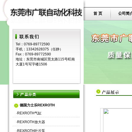
首 页
公司简
Tel：0769-89772590
手机：13342628375（任静）
Fax：0769-89772590
地址：东莞市南城区莞太路115号旺南
大厦1号写字楼1506
德国力士乐REXROTH
·
REXROTH气缸
·
REXROTH放大器
·
REXROTH叶片泵