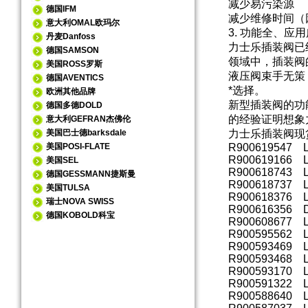
减少易污染源
德国IFM
减少维修时间（
意大利OMAL欧玛尔
3. 功能全、应
丹麦Danfoss
力士乐插装阀已
德国SAMSON
领域中，插装阀
美国ROSS罗斯
液压阀束手无策
德国AVENTICS
*选择。
欧洲其他品牌
新型插装阀的功
德国多德DOLD
的经验证明想象
意大利GEFRAN杰佛伦
美国巴士德barksdale
力士乐插装阀现
美国POSI-FLATE
R900619547 L
R900619166 L
美国SEL
R900618743 L
德国GESSMANN捷斯曼
R900618737 
美国TULSA
R900618376 L
瑞士NOVA SWISS
R900616356 
德国KOBOLD科宝
R900608677 L
R900595562 L
R900593469 L
R900593468 L
R900593170 L
R900591322 L
R900588640 L